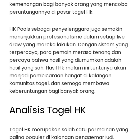
kemenangan bagi banyak orang yang mencoba
peruntungannya di pasar togel Hk.
HK Pools sebagai penyelenggara juga semakin
menunjukkan profesionalisme dalam setiap live
draw yang mereka lakukan. Dengan sistem yang
terpercaya, para pemain merasa tenang dan
percaya bahwa hasil yang diumumkan adalah
hasil yang sah. Hasil Hk malam ini tentunya akan
menjadi pembicaraan hangat di kalangan
komunitas togel, dan semoga membawa
keberuntungan bagi banyak orang.
Analisis Togel HK
Togel HK merupakan salah satu permainan yang
paling populer di kalangan penggemar judi.