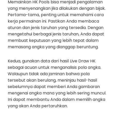
Memainkan HK Pools bisa menjadi pengalaman
yang menyenangkan jika dilakukan dengan bijak.
Pertama-tama, penting untuk memahami cara
kerja permainan ini. Pastikan Anda membaca
aturan dan jenis taruhan yang tersedia. Dengan
mengetahui berbagai jenis taruhan, Anda dapat
membuat keputusan yang lebih tepat dalam
memasang angka yang dianggap beruntung.
Kedua, gunakan data dari hasil Live Draw HK
sebagai acuan untuk menganalisis pola angka.
Walaupun tidak ada jaminan bahwa pola
tersebut akan berulang, meninjau hasil-hasil
sebelumnya dapat memberi Anda gambaran
mengenai angka mana yang lebih sering muncul.
Ini dapat membantu Anda dalam memilih angka
yang akan Anda pertaruhkan.