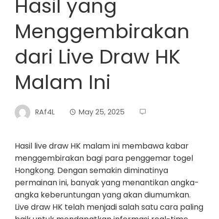
Hasil yang
Menggembirakan
dari Live Draw HK
Malam Ini
RAf4L
May 25, 2025
Hasil live draw HK malam ini membawa kabar
menggembirakan bagi para penggemar togel
Hongkong. Dengan semakin diminatinya
permainan ini, banyak yang menantikan angka-
angka keberuntungan yang akan diumumkan.
Live draw HK telah menjadi salah satu cara paling