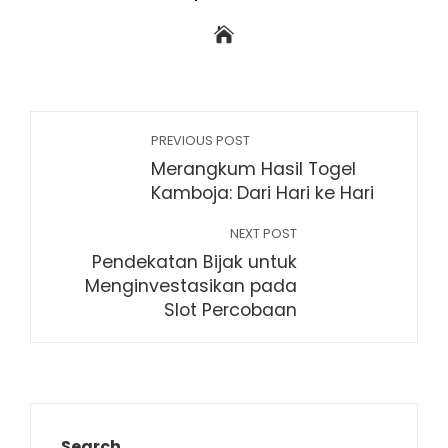
PREVIOUS POST
Merangkum Hasil Togel
Kamboja: Dari Hari ke Hari
NEXT POST
Pendekatan Bijak untuk
Menginvestasikan pada
Slot Percobaan
Search