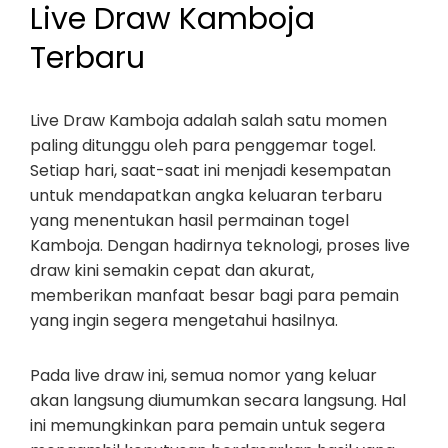
Live Draw Kamboja
Terbaru
Live Draw Kamboja adalah salah satu momen
paling ditunggu oleh para penggemar togel.
Setiap hari, saat-saat ini menjadi kesempatan
untuk mendapatkan angka keluaran terbaru
yang menentukan hasil permainan togel
Kamboja. Dengan hadirnya teknologi, proses live
draw kini semakin cepat dan akurat,
memberikan manfaat besar bagi para pemain
yang ingin segera mengetahui hasilnya.
Pada live draw ini, semua nomor yang keluar
akan langsung diumumkan secara langsung. Hal
ini memungkinkan para pemain untuk segera