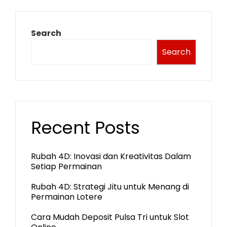
Search
Search
Recent Posts
Rubah 4D: Inovasi dan Kreativitas Dalam
Setiap Permainan
Rubah 4D: Strategi Jitu untuk Menang di
Permainan Lotere
Cara Mudah Deposit Pulsa Tri untuk Slot