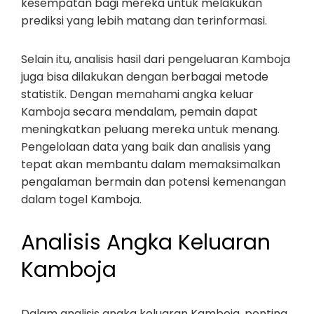
kesempatan bagi mereka untuk melakukan
prediksi yang lebih matang dan terinformasi.
Selain itu, analisis hasil dari pengeluaran Kamboja
juga bisa dilakukan dengan berbagai metode
statistik. Dengan memahami angka keluar
Kamboja secara mendalam, pemain dapat
meningkatkan peluang mereka untuk menang.
Pengelolaan data yang baik dan analisis yang
tepat akan membantu dalam memaksimalkan
pengalaman bermain dan potensi kemenangan
dalam togel Kamboja.
Analisis Angka Keluaran
Kamboja
Dalam analisis angka keluaran Kamboja, penting