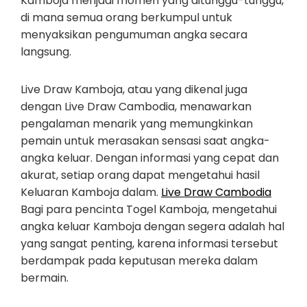
Kamboja menjadi momen yang ditunggu-tunggu,
di mana semua orang berkumpul untuk
menyaksikan pengumuman angka secara
langsung.
Live Draw Kamboja, atau yang dikenal juga
dengan Live Draw Cambodia, menawarkan
pengalaman menarik yang memungkinkan
pemain untuk merasakan sensasi saat angka-
angka keluar. Dengan informasi yang cepat dan
akurat, setiap orang dapat mengetahui hasil
Keluaran Kamboja dalam.
Live Draw Cambodia
Bagi para pencinta Togel Kamboja, mengetahui
angka keluar Kamboja dengan segera adalah hal
yang sangat penting, karena informasi tersebut
berdampak pada keputusan mereka dalam
bermain.