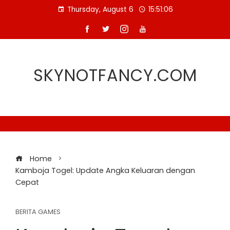
Skip
Thursday, August 6
15:51:06
to
content
SKYNOTFANCY.COM
Home
Kamboja Togel: Update Angka Keluaran dengan
Cepat
BERITA GAMES