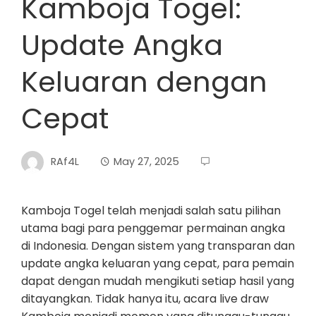
Kamboja Togel:
Update Angka
Keluaran dengan
Cepat
RAf4L
May 27, 2025
Kamboja Togel telah menjadi salah satu pilihan
utama bagi para penggemar permainan angka
di Indonesia. Dengan sistem yang transparan dan
update angka keluaran yang cepat, para pemain
dapat dengan mudah mengikuti setiap hasil yang
ditayangkan. Tidak hanya itu, acara live draw