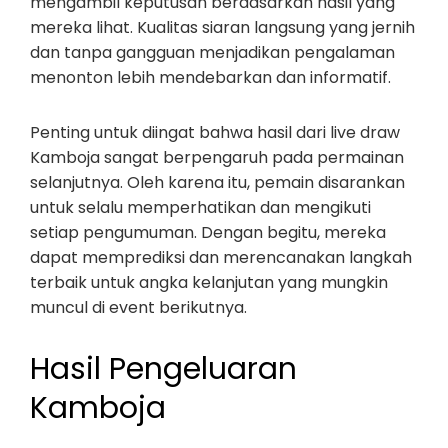
mengambil keputusan berdasarkan hasil yang
mereka lihat. Kualitas siaran langsung yang jernih
dan tanpa gangguan menjadikan pengalaman
menonton lebih mendebarkan dan informatif.
Penting untuk diingat bahwa hasil dari live draw
Kamboja sangat berpengaruh pada permainan
selanjutnya. Oleh karena itu, pemain disarankan
untuk selalu memperhatikan dan mengikuti
setiap pengumuman. Dengan begitu, mereka
dapat memprediksi dan merencanakan langkah
terbaik untuk angka kelanjutan yang mungkin
muncul di event berikutnya.
Hasil Pengeluaran
Kamboja