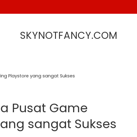
SKYNOTFANCY.COM
ing Playstore yang sangat Sukses
ia Pusat Game
yang sangat Sukses