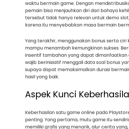
waktu bermain game. Dengan mendistribusik
pemain bisa menjauhkan diri dari bahaya kehi
tersebut tidak hanya relevan untuk demo slot
karena itu menyebabkan masa bermain bermai
Yang terakhir, menggunakan bonus serta ciri
mampu menambah kemungkinan sukses. Berba
insentif tambahan yang dapat dimanfaatkan 
wajib berinisiatif menggali data soal bonus
supaya dapat memaksimalkan durasi bermain
hasil yang baik.
Aspek Kunci Keberhasila
Keberhasilan satu game online pada Playstor
penting. Yang pertama, mutu game itu sendir
memiliki grafis yang menarik, alur cerita y