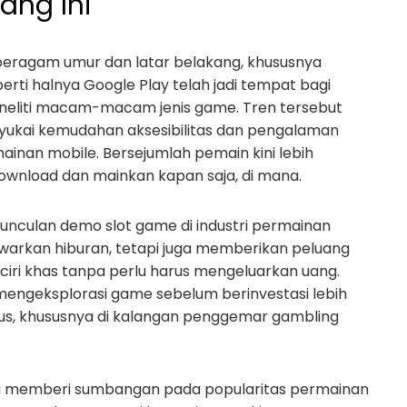
ang Ini
 beragam umur dan latar belakang, khususnya
erti halnya Google Play telah jadi tempat bagi
eliti macam-macam jenis game. Tren tersebut
ukai kemudahan aksesibilitas dan pengalaman
ainan mobile. Bersejumlah pemain kini lebih
ownload dan mainkan kapan saja, di mana.
munculan demo slot game di industri permainan
warkan hiburan, tetapi juga memberikan peluang
i khas tanpa perlu harus mengeluarkan uang.
engeksplorasi game sebelum berinvestasi lebih
husus, khususnya di kalangan penggemar gambling
uga memberi sumbangan pada popularitas permainan