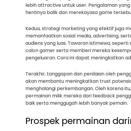
lebih attractive untuk user. Pengalaman ya
hentinya balik dan merekayasa game terseb
Kedua, strategi marketing yang efektif juga 
memanfaatkan sosial media, advertising, ser
audiens yang luas. Tawaran istimewa, seperti
calon gamer serta memberi mereka kesemp
pengeluaran. Cara ini dapat meningkatkan a
Terakhir, tanggapan dan penilaian oleh penggu
akan membantu meningkatkan trust potensia
menghalangi perkembangan. Oleh karena itu,
permainan milik mereka dari feedback pengg
baik serta menggugah lebih banyak pemain.
Prospek permainan dari