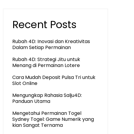
Recent Posts
Rubah 4D: Inovasi dan Kreativitas
Dalam Setiap Permainan
Rubah 4D: Strategi Jitu untuk
Menang di Permainan Lotere
Cara Mudah Deposit Pulsa Tri untuk
Slot Online
Mengungkap Rahasia Salju4D:
Panduan Utama
Mengetahui Permainan Togel
Sydney Togel: Game Numerik yang
kian Sangat Ternama