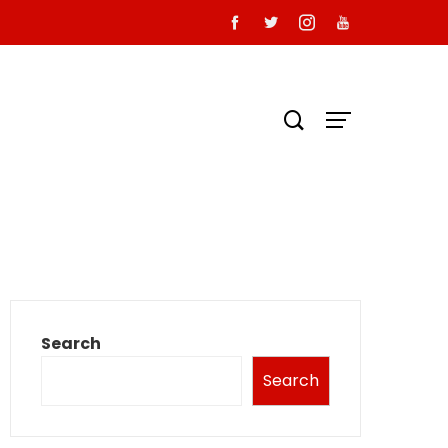
Search
Search