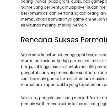
daring. Inovasi pada grafis, audio, dan gam
Game yang berbentuk multiplayer sudah men
berkomunikasi dan bertanding dari orang lain
membuktikan bahwasanya game online kian 
kebutuhan masing-masing pemain.
Rencana Sukses Permai
Salah satu kunci untuk menggapai kesukses
aturan permainan. Setiap permainan mesin slo
bergu, sehingga esensial untuk meneliti payta
pengetahuan yang mendalam soal cara kerja 
saat bermain game, termasuk dalam masalah
memahami kapan waktu yang tepat dalam p
Selain itu, pengelolaan uang menjadi faktor
pemain wajib menetapkan keluaran uang jug