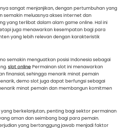
knya sangat menjanjikan, dengan pertumbuhan yang
n semakin meluasnya akses internet dan
 yang terlibat dalam alam game online. Hal ini
tetapi juga menawarkan kesempatan bagi para
ten yang lebih relevan dengan karakteristik
demo semakin menguatkan posisi Indonesia sebagai
ang.
slot online
Permainan slot ini menawarkan
an finansial, sehingga menarik minat pemain
narik, demo slot juga dapat berfungsi sebagai
 menarik minat pemain dan membangun komitmen
yang berkelanjutan, penting bagi sektor permainan
m yang aman dan seimbang bagi para pemain.
erjudian yang bertanggung jawab menjadi faktor