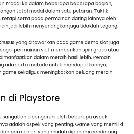
an modal ke dalam beberapa beberapa bagian,
langan total modal dalam satu putaran. Taktik
, tetapi serta pada permainan daring lainnya oleh
n jadi lebih menyenangkan juga tidaklah tegang.
 khusus yang ditawarkan pada game demo slot juga
gai permainan slot memberikan spin gratis atau
dimanfaatkan dalam meraih hasil lebih. Pemain
 yang ada serta metode untuk mendapatkannya,
 game sekaligus meningkatkan peluang meraih
n di Playstore
e sangatlah dipengaruhi oleh beberapa aspek
inya adalah aspek yang penting. Game yang memiliki
ang, dan permainan yang mudah dipahami cenderung