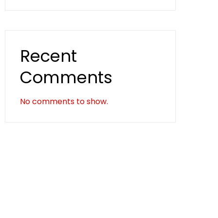
Recent
Comments
No comments to show.