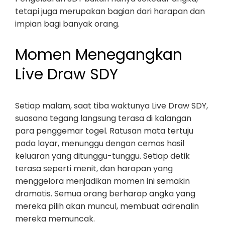
tetapi juga merupakan bagian dari harapan dan
impian bagi banyak orang.
Momen Menegangkan
Live Draw SDY
Setiap malam, saat tiba waktunya Live Draw SDY,
suasana tegang langsung terasa di kalangan
para penggemar togel. Ratusan mata tertuju
pada layar, menunggu dengan cemas hasil
keluaran yang ditunggu-tunggu. Setiap detik
terasa seperti menit, dan harapan yang
menggelora menjadikan momen ini semakin
dramatis. Semua orang berharap angka yang
mereka pilih akan muncul, membuat adrenalin
mereka memuncak.