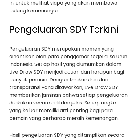
Ini untuk melihat siapa yang akan membawa
pulang kemenangan.
Pengeluaran SDY Terkini
Pengeluaran SDY merupakan momen yang
dinantikan oleh para penggemar togel di seluruh
Indonesia. Setiap hasil yang diumumkan dalam
Live Draw SDY menjadi acuan dan harapan bagi
banyak pemain. Dengan keakuratan dan
transparansi yang ditawarkan, Live Draw SDY
memberikan jaminan bahwa setiap pengeluaran
dilakukan secara adil dan jelas. Setiap angka
yang keluar memiliki arti penting bagi para
pemain yang berharap meraih kemenangan.
Hasil pengeluaran SDY yang ditampilkan secara