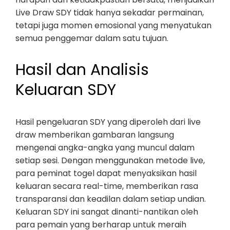
Live Draw SDY tidak hanya sekadar permainan,
tetapi juga momen emosional yang menyatukan
semua penggemar dalam satu tujuan.
Hasil dan Analisis
Keluaran SDY
Hasil pengeluaran SDY yang diperoleh dari live
draw memberikan gambaran langsung
mengenai angka-angka yang muncul dalam
setiap sesi. Dengan menggunakan metode live,
para peminat togel dapat menyaksikan hasil
keluaran secara real-time, memberikan rasa
transparansi dan keadilan dalam setiap undian.
Keluaran SDY ini sangat dinanti-nantikan oleh
para pemain yang berharap untuk meraih