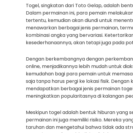
Togel, singkatan dari Toto Gelap, adalah bent
Dalam permainan ini, para pemain melakuk
tertentu, kemudian akan diundi untuk menen
menawarkan berbagai jenis permainan, terma
kombinasi angka yang bervariasi. Ketertarika
kesederhanaannya, akan tetapi juga pada po
Dengan berkembangnya dengan perkembangan 
online, menjadikannya lebih mudah untuk dia
kemudahan bagi para pemain untuk memasang
saja tanpa harus pergi ke lokasi fisik. Denga
mendapatkan berbagai jenis permainan togel 
meningkatkan popularitasnya di kalangan peci
Meskipun togel adalah bentuk hiburan yang 
permainan ini juga memiliki risiko. Mereka y
taruhan dan mengetahui bahwa tidak ada st