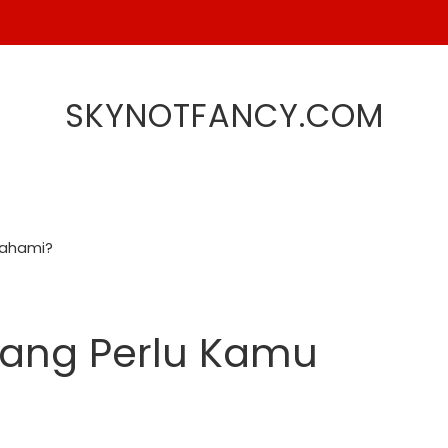
SKYNOTFANCY.COM
Pahami?
yang Perlu Kamu