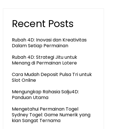
Recent Posts
Rubah 4D: Inovasi dan Kreativitas
Dalam Setiap Permainan
Rubah 4D: Strategi Jitu untuk
Menang di Permainan Lotere
Cara Mudah Deposit Pulsa Tri untuk
Slot Online
Mengungkap Rahasia Salju4D:
Panduan Utama
Mengetahui Permainan Togel
Sydney Togel: Game Numerik yang
kian Sangat Ternama