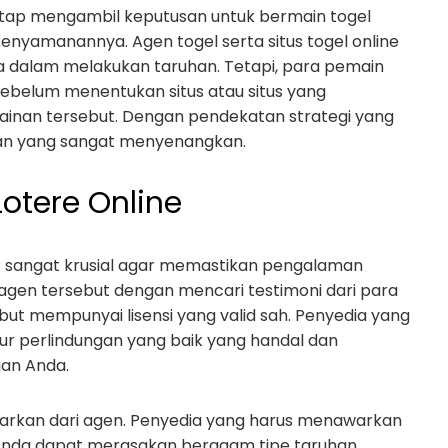
 tetap mengambil keputusan untuk bermain togel
enyamanannya. Agen togel serta situs togel online
dalam melakukan taruhan. Tetapi, para pemain
 sebelum menentukan situs atau situs yang
inan tersebut. Dengan pendekatan strategi yang
buran yang sangat menyenangkan.
otere Online
ar sangat krusial agar memastikan pengalaman
gen tersebut dengan mencari testimoni dari para
but mempunyai lisensi yang valid sah. Penyedia yang
tur perlindungan yang baik yang handal dan
gan Anda.
warkan dari agen. Penyedia yang harus menawarkan
Anda dapat merasakan beragam tipe taruhan.