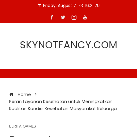
Skip
Friday, August 7
16:21:20
to
content
SKYNOTFANCY.COM
Home
Peran Layanan Kesehatan untuk Meningkatkan
Kualitas Kondisi Kesehatan Masyarakat Keluarga
BERITA GAMES