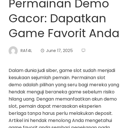
Permainan Demo
Gacor: Dapatkan
Game Favorit Anda
RAf4L
June 17, 2025
Dalam dunia judi siber, game slot sudah menjadi
kesukaan sejumlah pemain. Permainan slot
demo adalah pilihan yang seru bagi mereka yang
hendak menguji beraneka game sebelum risiko
hilang uang. Dengan memanfaatkan akun demo
slot, pemain dapat merasakan eksperien
berlaga tanpa harus perlu melakukan deposit.
Artikel ini hendak menolong Anda mengetahui
game favorit anda sembari penekanan pada