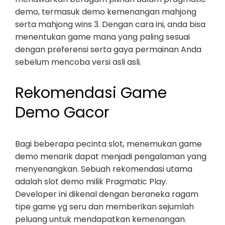
demo, termasuk demo kemenangan mahjong
serta mahjong wins 3. Dengan cara ini, anda bisa
menentukan game mana yang paling sesuai
dengan preferensi serta gaya permainan Anda
sebelum mencoba versi asli asli.
Rekomendasi Game
Demo Gacor
Bagi beberapa pecinta slot, menemukan game
demo menarik dapat menjadi pengalaman yang
menyenangkan. Sebuah rekomendasi utama
adalah slot demo milik Pragmatic Play.
Developer ini dikenal dengan beraneka ragam
tipe game yg seru dan memberikan sejumlah
peluang untuk mendapatkan kemenangan.