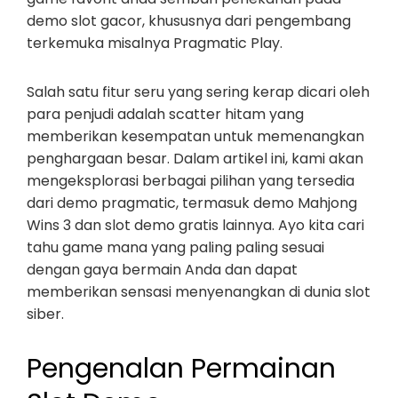
demo slot gacor, khususnya dari pengembang
terkemuka misalnya Pragmatic Play.
Salah satu fitur seru yang sering kerap dicari oleh
para penjudi adalah scatter hitam yang
memberikan kesempatan untuk memenangkan
penghargaan besar. Dalam artikel ini, kami akan
mengeksplorasi berbagai pilihan yang tersedia
dari demo pragmatic, termasuk demo Mahjong
Wins 3 dan slot demo gratis lainnya. Ayo kita cari
tahu game mana yang paling paling sesuai
dengan gaya bermain Anda dan dapat
memberikan sensasi menyenangkan di dunia slot
siber.
Pengenalan Permainan