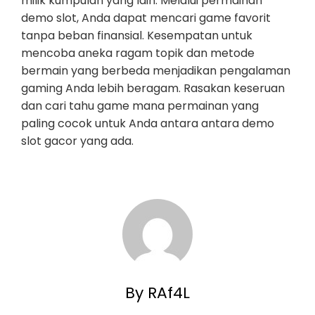
milik kumpulan yang lain. Melalui permainan
demo slot, Anda dapat mencari game favorit
tanpa beban finansial. Kesempatan untuk
mencoba aneka ragam topik dan metode
bermain yang berbeda menjadikan pengalaman
gaming Anda lebih beragam. Rasakan keseruan
dan cari tahu game mana permainan yang
paling cocok untuk Anda antara antara demo
slot gacor yang ada.
By RAf4L