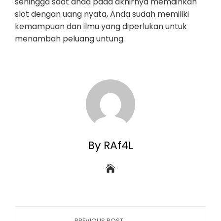
sehingga saat anda pada akhirnya memainkan
slot dengan uang nyata, Anda sudah memiliki
kemampuan dan ilmu yang diperlukan untuk
menambah peluang untung.
By RAf4L
PREVIOUS POST