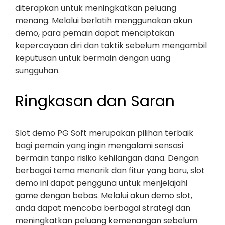
diterapkan untuk meningkatkan peluang
menang. Melalui berlatih menggunakan akun
demo, para pemain dapat menciptakan
kepercayaan diri dan taktik sebelum mengambil
keputusan untuk bermain dengan uang
sungguhan.
Ringkasan dan Saran
Slot demo PG Soft merupakan pilihan terbaik
bagi pemain yang ingin mengalami sensasi
bermain tanpa risiko kehilangan dana. Dengan
berbagai tema menarik dan fitur yang baru, slot
demo ini dapat pengguna untuk menjelajahi
game dengan bebas. Melalui akun demo slot,
anda dapat mencoba berbagai strategi dan
meningkatkan peluang kemenangan sebelum