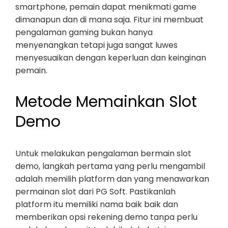
smartphone, pemain dapat menikmati game
dimanapun dan di mana saja. Fitur ini membuat
pengalaman gaming bukan hanya
menyenangkan tetapi juga sangat luwes
menyesuaikan dengan keperluan dan keinginan
pemain.
Metode Memainkan Slot
Demo
Untuk melakukan pengalaman bermain slot
demo, langkah pertama yang perlu mengambil
adalah memilih platform dan yang menawarkan
permainan slot dari PG Soft. Pastikanlah
platform itu memiliki nama baik baik dan
memberikan opsi rekening demo tanpa perlu