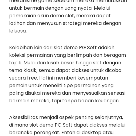
mekanisme game sebelum mereka memutuskan
untuk bermain dengan uang nyata. Melalui
pemakaian akun demo slot, mereka dapat
latihan dan menyusun strategi mereka dengan
leluasa.
Kelebihan lain dari slot demo PG Soft adalah
koleksi permainan yang berlimpah dan beragam
topik. Mulai dari kisah besar hingga slot dengan
tema klasik, semua dapat diakses untuk dicoba
secara free. Hal ini memberi kesempatan
pemain untuk meneliti tipe permainan yang
paling disukai mereka dan menyesuaikan sensasi
bermain mereka, tapi tanpa beban keuangan.
Aksesibilitas menjadi aspek penting selanjutnya,
di mana slot demo PG Soft dapat diakses melalui
beraneka perangkat. Entah di desktop atau