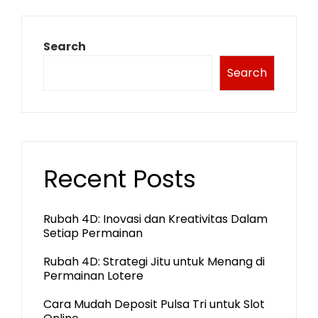
Search
Search
Recent Posts
Rubah 4D: Inovasi dan Kreativitas Dalam
Setiap Permainan
Rubah 4D: Strategi Jitu untuk Menang di
Permainan Lotere
Cara Mudah Deposit Pulsa Tri untuk Slot