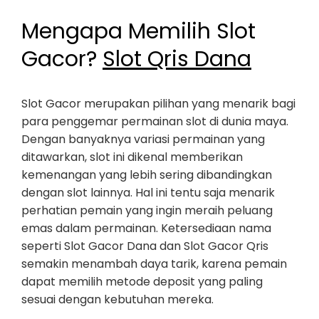
Mengapa Memilih Slot
Gacor?
Slot Qris Dana
Slot Gacor merupakan pilihan yang menarik bagi
para penggemar permainan slot di dunia maya.
Dengan banyaknya variasi permainan yang
ditawarkan, slot ini dikenal memberikan
kemenangan yang lebih sering dibandingkan
dengan slot lainnya. Hal ini tentu saja menarik
perhatian pemain yang ingin meraih peluang
emas dalam permainan. Ketersediaan nama
seperti Slot Gacor Dana dan Slot Gacor Qris
semakin menambah daya tarik, karena pemain
dapat memilih metode deposit yang paling
sesuai dengan kebutuhan mereka.