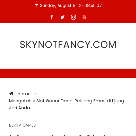
Skip
Sunday, August 9
08:55:08
to
content
SKYNOTFANCY.COM
Home
Mengetahui Slot Gacor Dana: Peluang Emas di Ujung
Jari Anda
BERITA GAMES