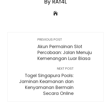
By RAf4L
PREVIOUS POST
Akun Permainan Slot
Percobaan: Jalan Menuju
Kemenangan Luar Biasa
NEXT POST
Togel Singapura Pools:
Jaminan Keamanan dan
Kenyamanan Bermain
Secara Online