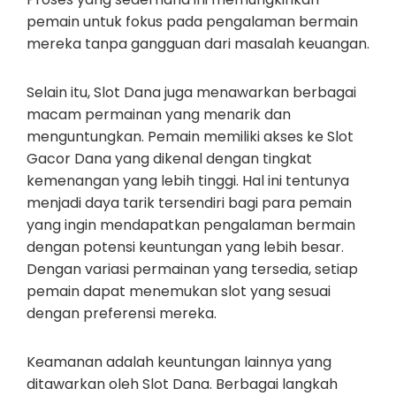
pemain untuk fokus pada pengalaman bermain
mereka tanpa gangguan dari masalah keuangan.
Selain itu, Slot Dana juga menawarkan berbagai
macam permainan yang menarik dan
menguntungkan. Pemain memiliki akses ke Slot
Gacor Dana yang dikenal dengan tingkat
kemenangan yang lebih tinggi. Hal ini tentunya
menjadi daya tarik tersendiri bagi para pemain
yang ingin mendapatkan pengalaman bermain
dengan potensi keuntungan yang lebih besar.
Dengan variasi permainan yang tersedia, setiap
pemain dapat menemukan slot yang sesuai
dengan preferensi mereka.
Keamanan adalah keuntungan lainnya yang
ditawarkan oleh Slot Dana. Berbagai langkah