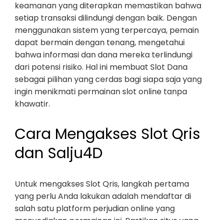
keamanan yang diterapkan memastikan bahwa
setiap transaksi dilindungi dengan baik. Dengan
menggunakan sistem yang terpercaya, pemain
dapat bermain dengan tenang, mengetahui
bahwa informasi dan dana mereka terlindungi
dari potensi risiko. Hal ini membuat Slot Dana
sebagai pilihan yang cerdas bagi siapa saja yang
ingin menikmati permainan slot online tanpa
khawatir.
Cara Mengakses Slot Qris
dan Salju4D
Untuk mengakses Slot Qris, langkah pertama
yang perlu Anda lakukan adalah mendaftar di
salah satu platform perjudian online yang