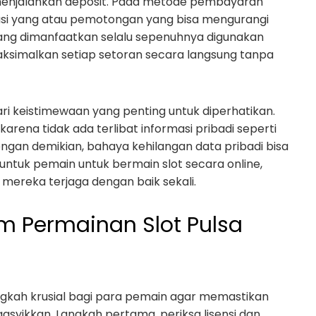
 menjalankan deposit. Pada metode pembayaran
trasi yang atau pemotongan yang bisa mengurangi
 yang dimanfaatkan selalu sepenuhnya digunakan
ksimalkan setiap setoran secara langsung tanpa
ri keistimewaan yang penting untuk diperhatikan.
arena tidak ada terlibat informasi pribadi seperti
engan demikian, bahaya kehilangan data pribadi bisa
untuk pemain untuk bermain slot secara online,
ereka terjaga dengan baik sekali.
m Permainan Slot Pulsa
angkah krusial bagi para pemain agar memastikan
ikkan. Langkah pertama, periksa lisensi dan