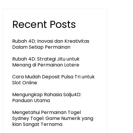
Recent Posts
Rubah 4D: Inovasi dan Kreativitas
Dalam Setiap Permainan
Rubah 4D: Strategi Jitu untuk
Menang di Permainan Lotere
Cara Mudah Deposit Pulsa Tri untuk
Slot Online
Mengungkap Rahasia Salju4D:
Panduan Utama
Mengetahui Permainan Togel
Sydney Togel: Game Numerik yang
kian Sangat Ternama