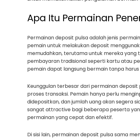
Apa Itu Permainan Pene
Permainan deposit pulsa adalah jenis permai
pemain untuk melakukan deposit menggunakan
memudahkan, terutama untuk mereka yang t
pembayaran tradisional seperti kartu atau pe
pemain dapat langsung bermain tanpa harus 
Keunggulan terbesar dari permainan deposit p
proses transaksi. Pemain hanya perlu menginp
didepositkan, dan jumlah uang akan segera s
sangat attractive bagi beberapa peserta 
permainan yang cepat dan efektif.
Di sisi lain, permainan deposit pulsa sama 