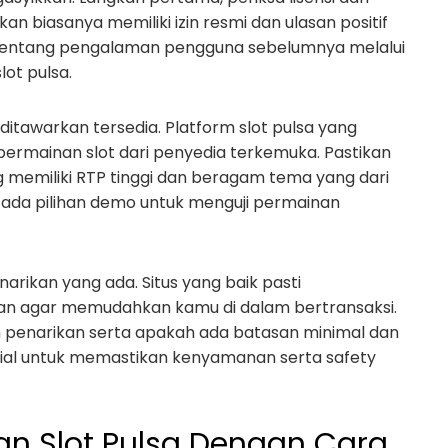
kan biasanya memiliki izin resmi dan ulasan positif
si tentang pengalaman pengguna sebelumnya melalui
ot pulsa.
ditawarkan tersedia. Platform slot pulsa yang
permainan slot dari penyedia terkemuka. Pastikan
memiliki RTP tinggi dan beragam tema yang dari
ga ada pilihan demo untuk menguji permainan
arikan yang ada. Situs yang baik pasti
gan agar memudahkan kamu di dalam bertransaksi.
an penarikan serta apakah ada batasan minimal dan
sial untuk memastikan kenyamanan serta safety
n Slot Pulsa Dengan Cara