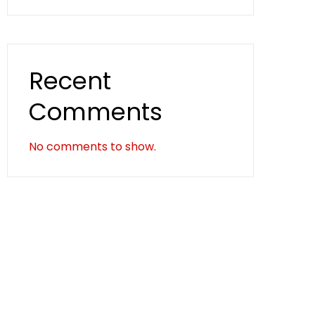
Recent
Comments
No comments to show.