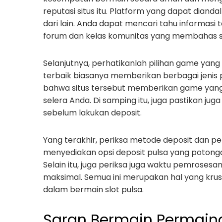
reputasi situs itu. Platform yang dapat diandal
dari lain. Anda dapat mencari tahu informa
forum dan kelas komunitas yang membahas sl
Selanjutnya, perhatikanlah pilihan game yang 
terbaik biasanya memberikan berbagai jenis 
bahwa situs tersebut memberikan game yang 
selera Anda. Di samping itu, juga pastikan ju
sebelum lakukan deposit.
Yang terakhir, periksa metode deposit dan pen
menyediakan opsi deposit pulsa yang poton
Selain itu, juga periksa juga waktu pemroses
maksimal. Semua ini merupakan hal yang kru
dalam bermain slot pulsa.
Saran Bermain Permaina