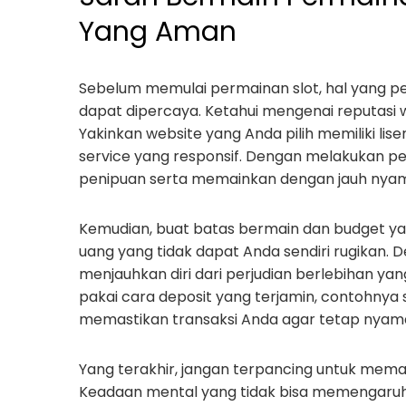
Yang Aman
Sebelum memulai permainan slot, hal yang p
dapat dipercaya. Ketahui mengenai reputasi we
Yakinkan website yang Anda pilih memiliki li
service yang responsif. Dengan melakukan pene
penipuan serta memainkan dengan jauh nya
Kemudian, buat batas bermain dan budget yan
uang yang tidak dapat Anda sendiri rugikan. 
menjauhkan diri dari perjudian berlebihan ya
pakai cara deposit yang terjamin, contohnya 
memastikan transaksi Anda agar tetap nyam
Yang terakhir, jangan terpancing untuk mema
Keadaan mental yang tidak bisa memengaruh