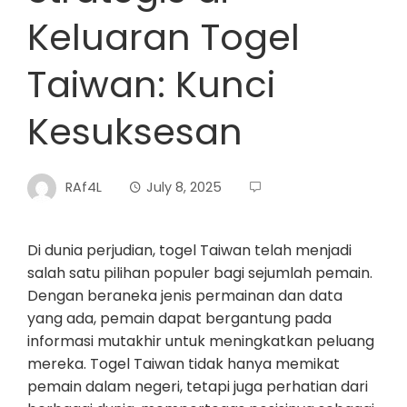
Keluaran Togel
Taiwan: Kunci
Kesuksesan
RAf4L
July 8, 2025
Di dunia perjudian, togel Taiwan telah menjadi
salah satu pilihan populer bagi sejumlah pemain.
Dengan beraneka jenis permainan dan data
yang ada, pemain dapat bergantung pada
informasi mutakhir untuk meningkatkan peluang
mereka. Togel Taiwan tidak hanya memikat
pemain dalam negeri, tetapi juga perhatian dari