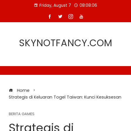
Skip
Friday, August 7
08:08:07
to
content
SKYNOTFANCY.COM
Home
Strategis di Keluaran Togel Taiwan: Kunci Kesuksesan
BERITA GAMES
Strategis di