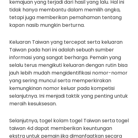
kemajuan yang terjadi dari hasil yang lalu. Hal ini
tidak hanya membantu dalam memilih angka,
tetapi juga memberikan pemahaman tentang
kapan nasib mungkin berturna.
Keluaran Taiwan yang tercepat serta keluaran
Taiwan pada hari ini adalah sebuah sumber
informasi yang sangat berharga. Pemain yang
selalu terus mengikuti keluaran dengan rutin bisa
jauh lebih mudah mengidentifikasi nomor-nomor
yang sering muncul serta memperkirakan
kemungkinan nomor keluar pada kompetisi
selanjutnya. Ini menjadi taktik yang penting untuk
meraih kesuksesan.
Selanjutnya, togel kolam togel Taiwan serta togel
taiwan 4d dapat memberikan keuntungan
ekstra untuk pemain jika dimanfaatkan secara