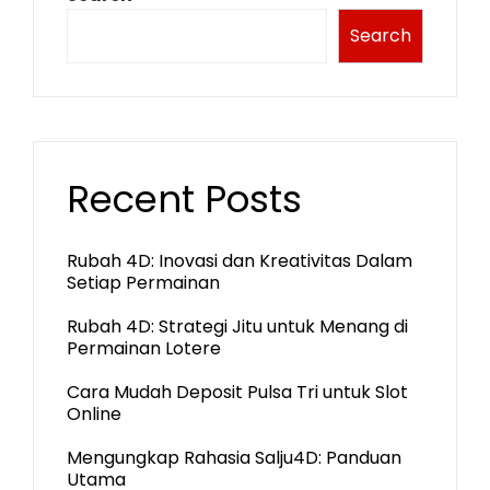
Search
Recent Posts
Rubah 4D: Inovasi dan Kreativitas Dalam
Setiap Permainan
Rubah 4D: Strategi Jitu untuk Menang di
Permainan Lotere
Cara Mudah Deposit Pulsa Tri untuk Slot
Online
Mengungkap Rahasia Salju4D: Panduan
Utama