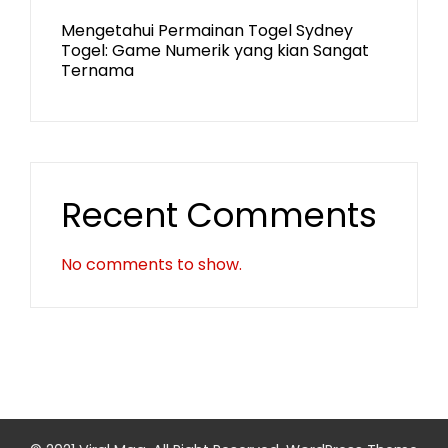
Mengetahui Permainan Togel Sydney
Togel: Game Numerik yang kian Sangat
Ternama
Recent Comments
No comments to show.