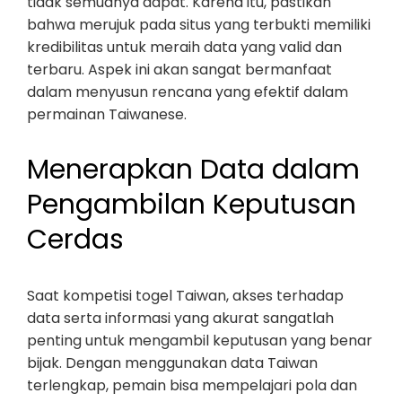
tidak semuanya dapat. Karena itu, pastikan
bahwa merujuk pada situs yang terbukti memiliki
kredibilitas untuk meraih data yang valid dan
terbaru. Aspek ini akan sangat bermanfaat
dalam menyusun rencana yang efektif dalam
permainan Taiwanese.
Menerapkan Data dalam
Pengambilan Keputusan
Cerdas
Saat kompetisi togel Taiwan, akses terhadap
data serta informasi yang akurat sangatlah
penting untuk mengambil keputusan yang benar
bijak. Dengan menggunakan data Taiwan
terlengkap, pemain bisa mempelajari pola dan