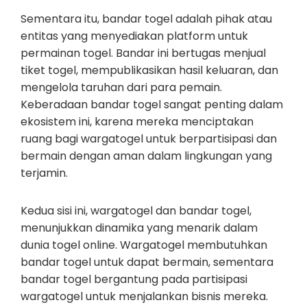
Sementara itu, bandar togel adalah pihak atau
entitas yang menyediakan platform untuk
permainan togel. Bandar ini bertugas menjual
tiket togel, mempublikasikan hasil keluaran, dan
mengelola taruhan dari para pemain.
Keberadaan bandar togel sangat penting dalam
ekosistem ini, karena mereka menciptakan
ruang bagi wargatogel untuk berpartisipasi dan
bermain dengan aman dalam lingkungan yang
terjamin.
Kedua sisi ini, wargatogel dan bandar togel,
menunjukkan dinamika yang menarik dalam
dunia togel online. Wargatogel membutuhkan
bandar togel untuk dapat bermain, sementara
bandar togel bergantung pada partisipasi
wargatogel untuk menjalankan bisnis mereka.