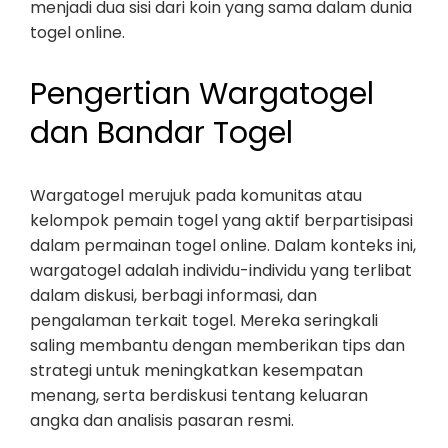
menjadi dua sisi dari koin yang sama dalam dunia
togel online.
Pengertian Wargatogel
dan Bandar Togel
Wargatogel merujuk pada komunitas atau
kelompok pemain togel yang aktif berpartisipasi
dalam permainan togel online. Dalam konteks ini,
wargatogel adalah individu-individu yang terlibat
dalam diskusi, berbagi informasi, dan
pengalaman terkait togel. Mereka seringkali
saling membantu dengan memberikan tips dan
strategi untuk meningkatkan kesempatan
menang, serta berdiskusi tentang keluaran
angka dan analisis pasaran resmi.