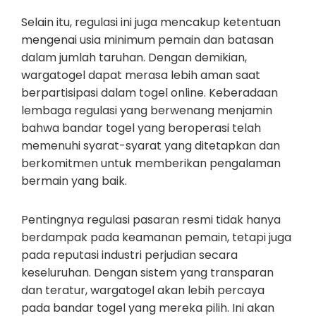
Selain itu, regulasi ini juga mencakup ketentuan
mengenai usia minimum pemain dan batasan
dalam jumlah taruhan. Dengan demikian,
wargatogel dapat merasa lebih aman saat
berpartisipasi dalam togel online. Keberadaan
lembaga regulasi yang berwenang menjamin
bahwa bandar togel yang beroperasi telah
memenuhi syarat-syarat yang ditetapkan dan
berkomitmen untuk memberikan pengalaman
bermain yang baik.
Pentingnya regulasi pasaran resmi tidak hanya
berdampak pada keamanan pemain, tetapi juga
pada reputasi industri perjudian secara
keseluruhan. Dengan sistem yang transparan
dan teratur, wargatogel akan lebih percaya
pada bandar togel yang mereka pilih. Ini akan