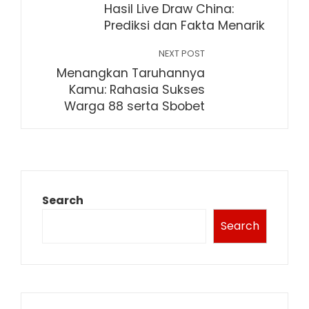
Hasil Live Draw China:
Prediksi dan Fakta Menarik
NEXT POST
Menangkan Taruhannya
Kamu: Rahasia Sukses
Warga 88 serta Sbobet
Search
Search