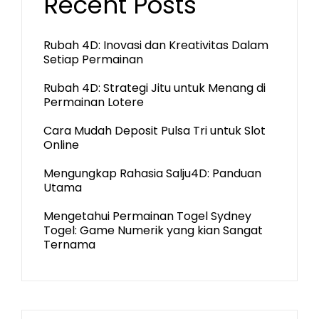
Recent Posts
Rubah 4D: Inovasi dan Kreativitas Dalam
Setiap Permainan
Rubah 4D: Strategi Jitu untuk Menang di
Permainan Lotere
Cara Mudah Deposit Pulsa Tri untuk Slot
Online
Mengungkap Rahasia Salju4D: Panduan
Utama
Mengetahui Permainan Togel Sydney
Togel: Game Numerik yang kian Sangat
Ternama