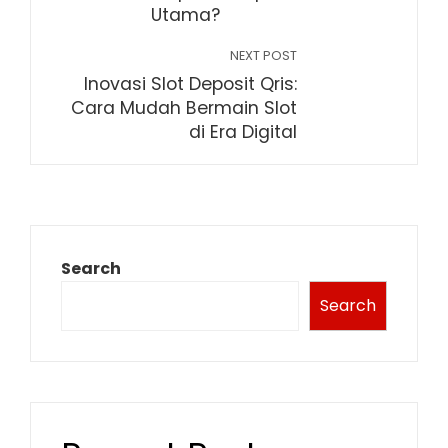
Utama?
NEXT POST
Inovasi Slot Deposit Qris:
Cara Mudah Bermain Slot
di Era Digital
Search
Search