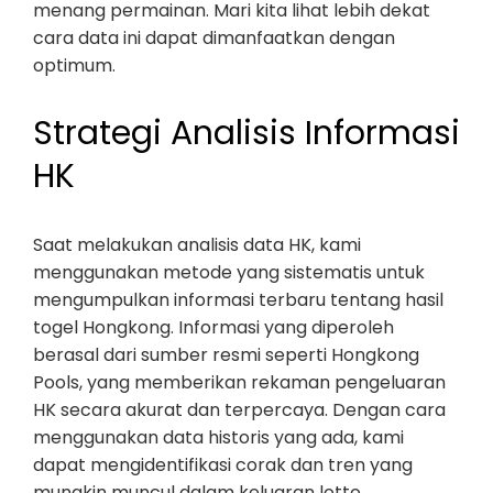
menang permainan. Mari kita lihat lebih dekat
cara data ini dapat dimanfaatkan dengan
optimum.
Strategi Analisis Informasi
HK
Saat melakukan analisis data HK, kami
menggunakan metode yang sistematis untuk
mengumpulkan informasi terbaru tentang hasil
togel Hongkong. Informasi yang diperoleh
berasal dari sumber resmi seperti Hongkong
Pools, yang memberikan rekaman pengeluaran
HK secara akurat dan terpercaya. Dengan cara
menggunakan data historis yang ada, kami
dapat mengidentifikasi corak dan tren yang
mungkin muncul dalam keluaran lotto.