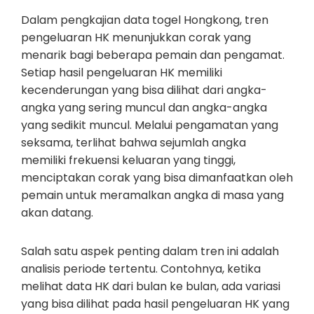
Dalam pengkajian data togel Hongkong, tren
pengeluaran HK menunjukkan corak yang
menarik bagi beberapa pemain dan pengamat.
Setiap hasil pengeluaran HK memiliki
kecenderungan yang bisa dilihat dari angka-
angka yang sering muncul dan angka-angka
yang sedikit muncul. Melalui pengamatan yang
seksama, terlihat bahwa sejumlah angka
memiliki frekuensi keluaran yang tinggi,
menciptakan corak yang bisa dimanfaatkan oleh
pemain untuk meramalkan angka di masa yang
akan datang.
Salah satu aspek penting dalam tren ini adalah
analisis periode tertentu. Contohnya, ketika
melihat data HK dari bulan ke bulan, ada variasi
yang bisa dilihat pada hasil pengeluaran HK yang