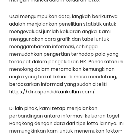
Usai mengumpulkan data, langkah berikutnya
adalah menjalankan penelitian statistik untuk
mengevaluasi jumlah keluaran angka. Kami
menggunakan cara grafik dan tabel untuk
menggambarkan informasi, sehingga
memudahkan pengertian terhadap pola yang
terdapat dalam pengeluaran HK. Pendekatan ini
menolong dalam meramalkan kemungkinan
angka yang bakal keluar di masa mendatang,
berdasarkan informasi yang sudah diteliti.
https://dinaspendidikankoltim.com/
Di lain pihak, kami tetap menjalankan
perbandingan antara informasi keluaran togel
Hongkong dengan data dari tipe lotto lainnya. Ini
memungkinkan kami untuk menemukan faktor-