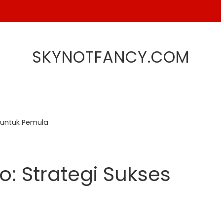
SKYNOTFANCY.COM
 untuk Pemula
: Strategi Sukses