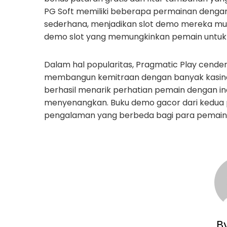
PG Soft memiliki beberapa permainan denga
sederhana, menjadikan slot demo mereka mu
demo slot yang memungkinkan pemain untuk 
Dalam hal popularitas, Pragmatic Play cender
membangun kemitraan dengan banyak kasino o
berhasil menarik perhatian pemain dengan i
menyenangkan. Buku demo gacor dari kedua 
pengalaman yang berbeda bagi para pemai
B