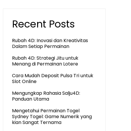
Recent Posts
Rubah 4D: Inovasi dan Kreativitas
Dalam Setiap Permainan
Rubah 4D: Strategi Jitu untuk
Menang di Permainan Lotere
Cara Mudah Deposit Pulsa Tri untuk
Slot Online
Mengungkap Rahasia Salju4D:
Panduan Utama
Mengetahui Permainan Togel
Sydney Togel: Game Numerik yang
kian Sangat Ternama