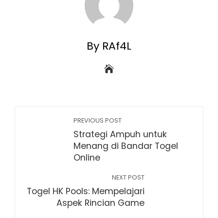
By RAf4L
PREVIOUS POST
Strategi Ampuh untuk
Menang di Bandar Togel
Online
NEXT POST
Togel HK Pools: Mempelajari
Aspek Rincian Game