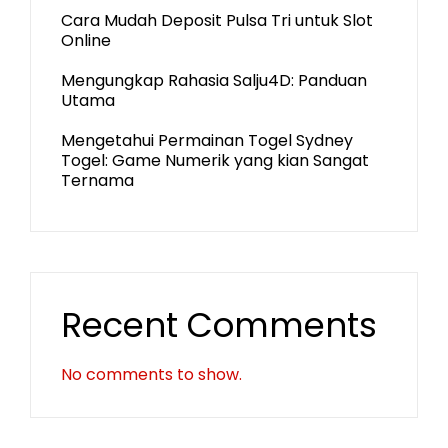
Cara Mudah Deposit Pulsa Tri untuk Slot
Online
Mengungkap Rahasia Salju4D: Panduan
Utama
Mengetahui Permainan Togel Sydney
Togel: Game Numerik yang kian Sangat
Ternama
Recent Comments
No comments to show.