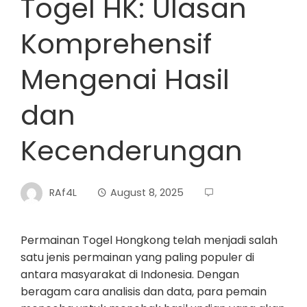
Togel HK: Ulasan
Komprehensif
Mengenai Hasil
dan
Kecenderungan
RAf4L
August 8, 2025
Permainan Togel Hongkong telah menjadi salah
satu jenis permainan yang paling populer di
antara masyarakat di Indonesia. Dengan
beragam cara analisis dan data, para pemain