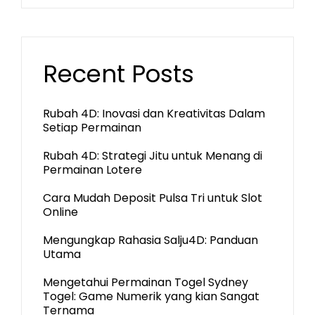
Recent Posts
Rubah 4D: Inovasi dan Kreativitas Dalam
Setiap Permainan
Rubah 4D: Strategi Jitu untuk Menang di
Permainan Lotere
Cara Mudah Deposit Pulsa Tri untuk Slot
Online
Mengungkap Rahasia Salju4D: Panduan
Utama
Mengetahui Permainan Togel Sydney
Togel: Game Numerik yang kian Sangat
Ternama