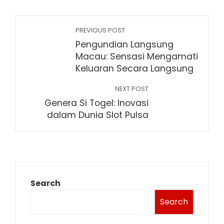
PREVIOUS POST
Pengundian Langsung
Macau: Sensasi Mengamati
Keluaran Secara Langsung
NEXT POST
Genera Si Togel: Inovasi
dalam Dunia Slot Pulsa
Search
Search