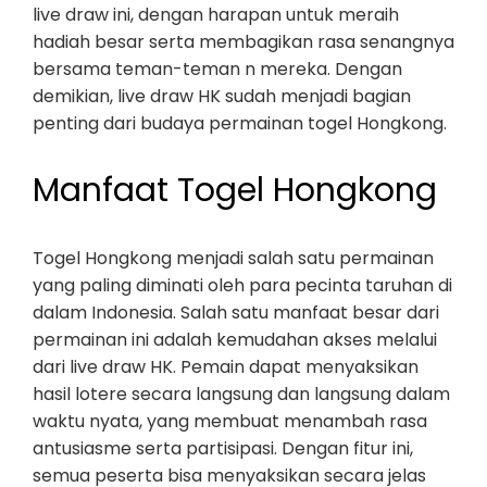
live draw ini, dengan harapan untuk meraih
hadiah besar serta membagikan rasa senangnya
bersama teman-teman n mereka. Dengan
demikian, live draw HK sudah menjadi bagian
penting dari budaya permainan togel Hongkong.
Manfaat Togel Hongkong
Togel Hongkong menjadi salah satu permainan
yang paling diminati oleh para pecinta taruhan di
dalam Indonesia. Salah satu manfaat besar dari
permainan ini adalah kemudahan akses melalui
dari live draw HK. Pemain dapat menyaksikan
hasil lotere secara langsung dan langsung dalam
waktu nyata, yang membuat menambah rasa
antusiasme serta partisipasi. Dengan fitur ini,
semua peserta bisa menyaksikan secara jelas