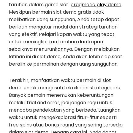
taruhan dalam game slot.
pragmatic play demo
Meskipun bermain slot demo gratis tidak
melibatkan uang sungguhan, Anda tetap dapat
berlatih mengatur modal dan strategi taruhan
yang efektif. Pelajari kapan waktu yang tepat
untuk meningkatkan taruhan dan kapan
sebaiknya menurunkannya. Dengan melakukan
latihan ini di slot demo, Anda akan lebih siap saat
beralih ke permainan dengan uang sungguhan.
Terakhir, manfaatkan waktu bermain di slot
demo untuk mengasah teknik dan strategi baru.
Banyak pemain menemukan keberuntungan
melalui trial and error, jadi jangan ragu untuk
mencoba pendekatan yang berbeda. Luangkan
waktu untuk mengeksplorasi fitur-fitur seperti
free spins atau bonus round yang sering tersedia
dalam slot demo. Dengan cara ini, Anda dapat