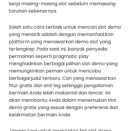
kerja masing-masing slot sebelum memasang
taruhan sebenarnya.
Salah satu cara terbaik untuk mencari slot demo
yang menarik adalah dengan memanfaatkan
platform yang menawarkan demo slot yang
terlengkap. Pada saat ini, banyak penyedia
permainan seperti pragmatic play
menghadirkan berbagai pilihan slot demo yang
memungkinkan pemain untuk mencoba
berbagai judul terbaru. Cari yang menawarkan
fitur gratis dan anti lag sehingga pengalaman
bermain Anda lebih maksimal dan lancar. Ini
akan membantu Anda dalam menemukan slot
demo gratis yang sesuai dengan preferensi dan
kenikmatan bermain Anda.
Jangan lupa untuk memeriksa link slot demo