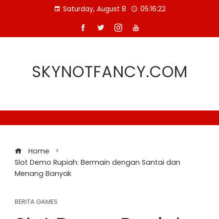
Skip
Saturday, August 8
05:16:23
to
content
SKYNOTFANCY.COM
Home
Slot Demo Rupiah: Bermain dengan Santai dan
Menang Banyak
BERITA GAMES