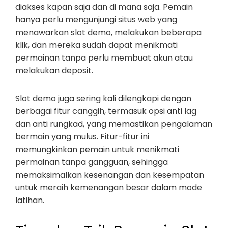
diakses kapan saja dan di mana saja. Pemain
hanya perlu mengunjungi situs web yang
menawarkan slot demo, melakukan beberapa
klik, dan mereka sudah dapat menikmati
permainan tanpa perlu membuat akun atau
melakukan deposit.
Slot demo juga sering kali dilengkapi dengan
berbagai fitur canggih, termasuk opsi anti lag
dan anti rungkad, yang memastikan pengalaman
bermain yang mulus. Fitur-fitur ini
memungkinkan pemain untuk menikmati
permainan tanpa gangguan, sehingga
memaksimalkan kesenangan dan kesempatan
untuk meraih kemenangan besar dalam mode
latihan.