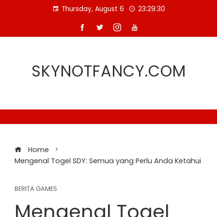
Skip
Thursday, August 6
23:29:30
to
content
SKYNOTFANCY.COM
Home
Mengenal Togel SDY: Semua yang Perlu Anda Ketahui
BERITA GAMES
Mengenal Togel