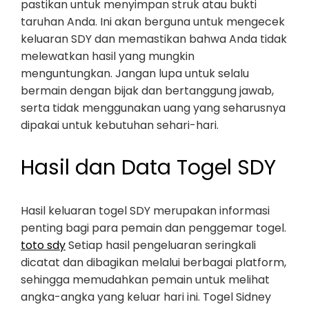
pastikan untuk menyimpan struk atau bukti
taruhan Anda. Ini akan berguna untuk mengecek
keluaran SDY dan memastikan bahwa Anda tidak
melewatkan hasil yang mungkin
menguntungkan. Jangan lupa untuk selalu
bermain dengan bijak dan bertanggung jawab,
serta tidak menggunakan uang yang seharusnya
dipakai untuk kebutuhan sehari-hari.
Hasil dan Data Togel SDY
Hasil keluaran togel SDY merupakan informasi
penting bagi para pemain dan penggemar togel.
toto sdy
Setiap hasil pengeluaran seringkali
dicatat dan dibagikan melalui berbagai platform,
sehingga memudahkan pemain untuk melihat
angka-angka yang keluar hari ini. Togel Sidney