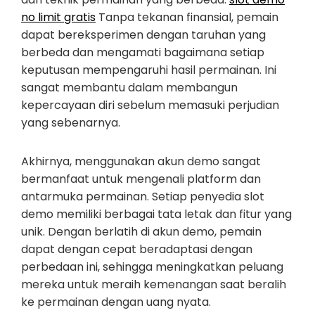
no limit gratis
Tanpa tekanan finansial, pemain
dapat bereksperimen dengan taruhan yang
berbeda dan mengamati bagaimana setiap
keputusan mempengaruhi hasil permainan. Ini
sangat membantu dalam membangun
kepercayaan diri sebelum memasuki perjudian
yang sebenarnya.
Akhirnya, menggunakan akun demo sangat
bermanfaat untuk mengenali platform dan
antarmuka permainan. Setiap penyedia slot
demo memiliki berbagai tata letak dan fitur yang
unik. Dengan berlatih di akun demo, pemain
dapat dengan cepat beradaptasi dengan
perbedaan ini, sehingga meningkatkan peluang
mereka untuk meraih kemenangan saat beralih
ke permainan dengan uang nyata.