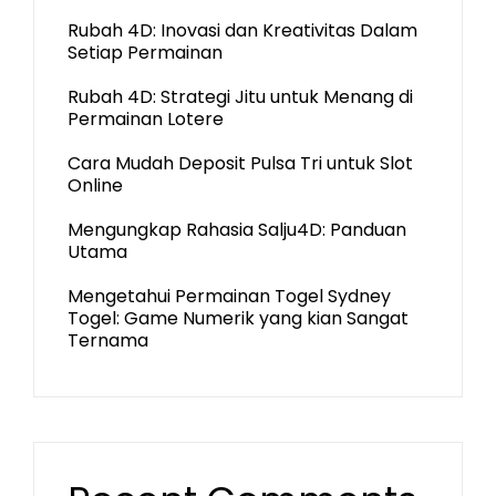
Rubah 4D: Inovasi dan Kreativitas Dalam
Setiap Permainan
Rubah 4D: Strategi Jitu untuk Menang di
Permainan Lotere
Cara Mudah Deposit Pulsa Tri untuk Slot
Online
Mengungkap Rahasia Salju4D: Panduan
Utama
Mengetahui Permainan Togel Sydney
Togel: Game Numerik yang kian Sangat
Ternama