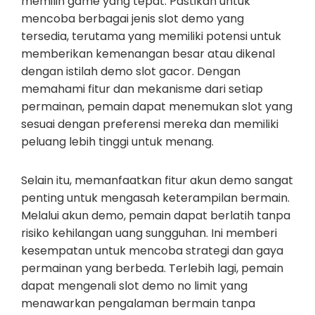
memilih game yang tepat. Pastikan untuk
mencoba berbagai jenis slot demo yang
tersedia, terutama yang memiliki potensi untuk
memberikan kemenangan besar atau dikenal
dengan istilah demo slot gacor. Dengan
memahami fitur dan mekanisme dari setiap
permainan, pemain dapat menemukan slot yang
sesuai dengan preferensi mereka dan memiliki
peluang lebih tinggi untuk menang.
Selain itu, memanfaatkan fitur akun demo sangat
penting untuk mengasah keterampilan bermain.
Melalui akun demo, pemain dapat berlatih tanpa
risiko kehilangan uang sungguhan. Ini memberi
kesempatan untuk mencoba strategi dan gaya
permainan yang berbeda. Terlebih lagi, pemain
dapat mengenali slot demo no limit yang
menawarkan pengalaman bermain tanpa