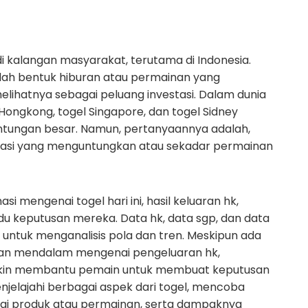
i kalangan masyarakat, terutama di Indonesia.
ah bentuk hiburan atau permainan yang
elihatnya sebagai peluang investasi. Dalam dunia
 Hongkong, togel Singapore, dan togel Sidney
tungan besar. Namun, pertanyaannya adalah,
tasi yang menguntungkan atau sekadar permainan
si mengenai togel hari ini, hasil keluaran hk,
u keputusan mereka. Data hk, data sgp, dan data
 untuk menganalisis pola dan tren. Meskipun ada
an mendalam mengenai pengeluaran hk,
gkin membantu pemain untuk membuat keputusan
 menjelajahi berbagai aspek dari togel, mencoba
ai produk atau permainan, serta dampaknya