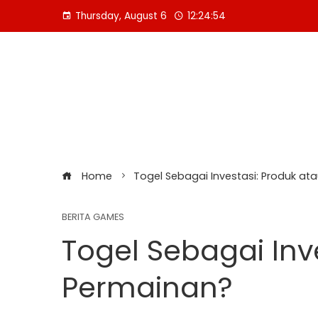
Skip
Thursday, August 6
12:24:54
to
content
Home
Togel Sebagai Investasi: Produk at
BERITA GAMES
Togel Sebagai Inv
Permainan?