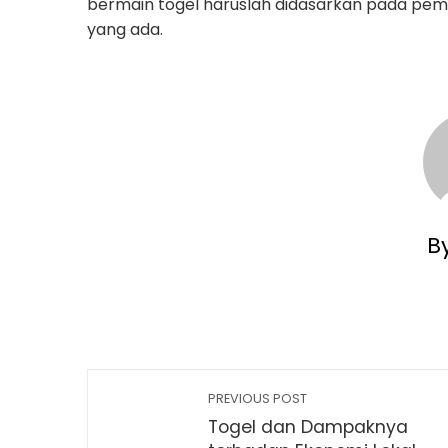
bermain togel haruslah didasarkan pada pe
yang ada.
B
PREVIOUS POST
Togel dan Dampaknya