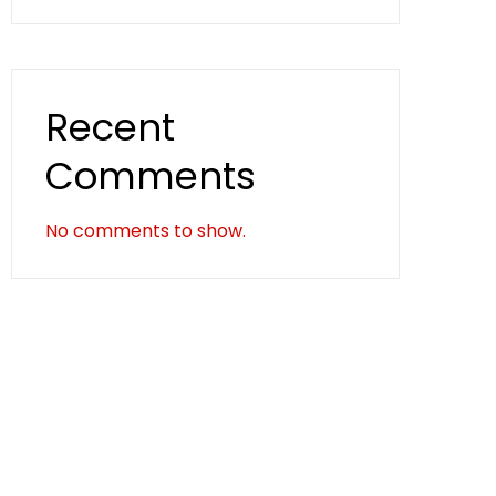
Recent
Comments
No comments to show.