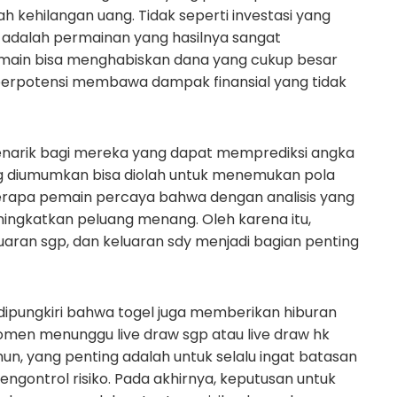
h kehilangan uang. Tidak seperti investasi yang
adalah permainan yang hasilnya sangat
ain bisa menghabiskan dana yang cukup besar
erpotensi membawa dampak finansial yang tidak
 menarik bagi mereka yang dapat memprediksi angka
ing diumumkan bisa diolah untuk menemukan pola
rapa pemain percaya bahwa dengan analisis yang
ngkatkan peluang menang. Oleh karena itu,
aran sgp, dan keluaran sdy menjadi bagian penting
sa dipungkiri bahwa togel juga memberikan hiburan
men menunggu live draw sgp atau live draw hk
n, yang penting adalah untuk selalu ingat batasan
ngontrol risiko. Pada akhirnya, keputusan untuk