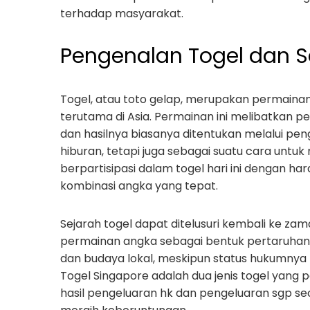
terhadap masyarakat.
Pengenalan Togel dan 
Togel, atau toto gelap, merupakan permainan
terutama di Asia. Permainan ini melibatkan p
dan hasilnya biasanya ditentukan melalui pen
hiburan, tetapi juga sebagai suatu cara unt
berpartisipasi dalam togel hari ini dengan h
kombinasi angka yang tepat.
Sejarah togel dapat ditelusuri kembali ke z
permainan angka sebagai bentuk pertaruhan. Di
dan budaya lokal, meskipun status hukumnya
Togel Singapore adalah dua jenis togel yang 
hasil pengeluaran hk dan pengeluaran sgp s