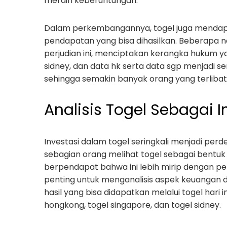
meraih keberuntungan.
Dalam perkembangannya, togel juga mendapa
pendapatan yang bisa dihasilkan. Beberapa 
perjudian ini, menciptakan kerangka hukum yang 
sidney, dan data hk serta data sgp menjadi s
sehingga semakin banyak orang yang terlibat
Analisis Togel Sebagai I
Investasi dalam togel seringkali menjadi per
sebagian orang melihat togel sebagai bentuk 
berpendapat bahwa ini lebih mirip dengan perj
penting untuk menganalisis aspek keuangan dan
hasil yang bisa didapatkan melalui togel hari 
hongkong, togel singapore, dan togel sidney.