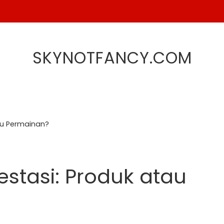
SKYNOTFANCY.COM
au Permainan?
estasi: Produk atau