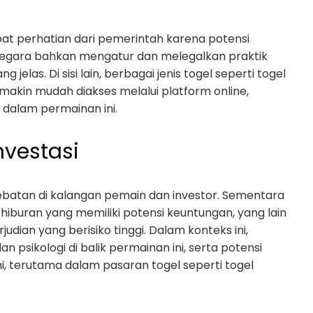
t perhatian dari pemerintah karena potensi
negara bahkan mengatur dan melegalkan praktik
jelas. Di sisi lain, berbagai jenis togel seperti togel
emakin mudah diakses melalui platform online,
 dalam permainan ini.
nvestasi
debatan di kalangan pemain dan investor. Sementara
hiburan yang memiliki potensi keuntungan, yang lain
udian yang berisiko tinggi. Dalam konteks ini,
 psikologi di balik permainan ini, serta potensi
ini, terutama dalam pasaran togel seperti togel