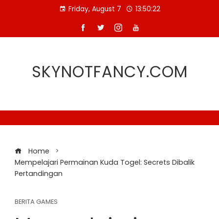
Skip
Friday, August 7
13:50:23
to
content
SKYNOTFANCY.COM
Home
Mempelajari Permainan Kuda Togel: Secrets Dibalik
Pertandingan
BERITA GAMES