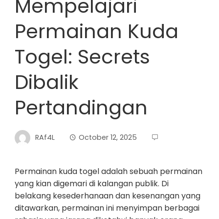
Mempelajari
Permainan Kuda
Togel: Secrets
Dibalik
Pertandingan
RAf4L
October 12, 2025
Permainan kuda togel adalah sebuah permainan
yang kian digemari di kalangan publik. Di
belakang kesederhanaan dan kesenangan yang
ditawarkan, permainan ini menyimpan berbagai