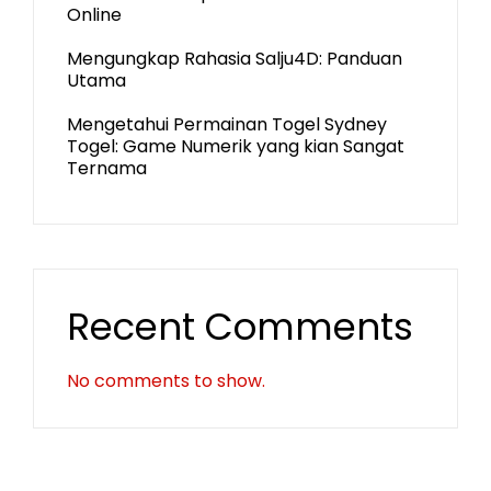
Online
Mengungkap Rahasia Salju4D: Panduan
Utama
Mengetahui Permainan Togel Sydney
Togel: Game Numerik yang kian Sangat
Ternama
Recent Comments
No comments to show.