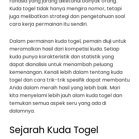
rahasia yang jarang diketahui banyak orang.
Kuda togel tidak hanya mengira nomor, tetapi
juga melibatkan strategi dan pengetahuan soal
cara kerja permainan itu sendiri.
Dalam permainan kuda togel, pemain diuji untuk
meramalkan hasil dari kompetisi kuda. Setiap
kuda punya karakteristik dan statistik yang
dapat dianalisis untuk menambah peluang
kemenangan. Kenali lebih dalam tentang kuda
togel dan cara trik-trik spesifik dapat membantu
Anda dalam meraih hasil yang lebih baik. Mari
kita menyelami lebih jauh alam kuda togel dan
temukan semua aspek seru yang ada di
dalamnya.
Sejarah Kuda Togel