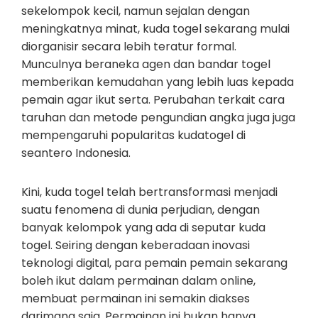
sekelompok kecil, namun sejalan dengan
meningkatnya minat, kuda togel sekarang mulai
diorganisir secara lebih teratur formal.
Munculnya beraneka agen dan bandar togel
memberikan kemudahan yang lebih luas kepada
pemain agar ikut serta. Perubahan terkait cara
taruhan dan metode pengundian angka juga juga
mempengaruhi popularitas kudatogel di
seantero Indonesia.
Kini, kuda togel telah bertransformasi menjadi
suatu fenomena di dunia perjudian, dengan
banyak kelompok yang ada di seputar kuda
togel. Seiring dengan keberadaan inovasi
teknologi digital, para pemain pemain sekarang
boleh ikut dalam permainan dalam online,
membuat permainan ini semakin diakses
darimana saja. Permainan ini bukan hanya