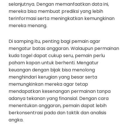
selanjutnya. Dengan memanfaatkan data ini,
mereka bisa membuat prediksi yang lebih
terinformasi serta meningkatkan kemungkinan
mereka menang.
Di samping itu, penting bagi pemain agar
mengatur batas anggaran. Walaupun permainan
kuda togel dapat cukup seru, pemain perlu
paham kapan untuk berhenti. Mengatur
keuangan dengan bijak bisa menolong
menghindari kerugian yang besar serta
memungkinkan mereka agar tetap
mendapatkan kesenangan permainan tanpa
adanya tekanan yang finansial. Dengan cara
menentukan anggaran, pemain dapat lebih
berkonsentrasi pada dan taktik dan analisis
angka.