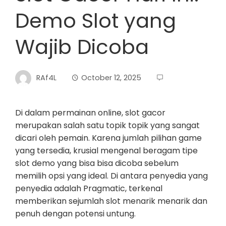
Demo Slot yang
Wajib Dicoba
RAf4L
October 12, 2025
Di dalam permainan online, slot gacor
merupakan salah satu topik topik yang sangat
dicari oleh pemain. Karena jumlah pilihan game
yang tersedia, krusial mengenal beragam tipe
slot demo yang bisa bisa dicoba sebelum
memilih opsi yang ideal. Di antara penyedia yang
penyedia adalah Pragmatic, terkenal
memberikan sejumlah slot menarik menarik dan
penuh dengan potensi untung.