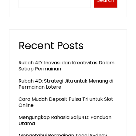
Search
Recent Posts
Rubah 4D: Inovasi dan Kreativitas Dalam
Setiap Permainan
Rubah 4D: Strategi Jitu untuk Menang di
Permainan Lotere
Cara Mudah Deposit Pulsa Tri untuk Slot
Online
Mengungkap Rahasia Salju4D: Panduan
Utama
Mengetahui Permainan Togel Sydney