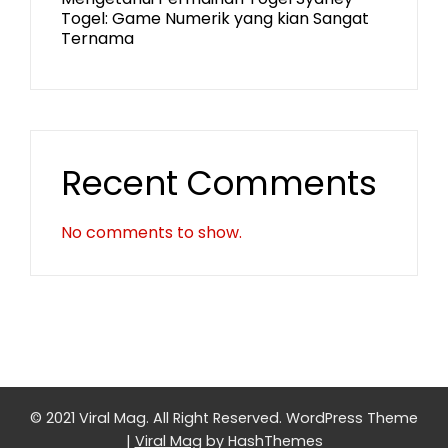
Togel: Game Numerik yang kian Sangat
Ternama
Recent Comments
No comments to show.
© 2021 Viral Mag. All Right Reserved.
WordPress Theme
|
Viral Mag
by HashThemes