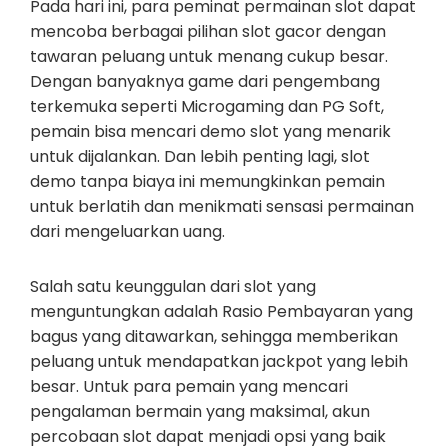
Pada hari ini, para peminat permainan slot dapat
mencoba berbagai pilihan slot gacor dengan
tawaran peluang untuk menang cukup besar.
Dengan banyaknya game dari pengembang
terkemuka seperti Microgaming dan PG Soft,
pemain bisa mencari demo slot yang menarik
untuk dijalankan. Dan lebih penting lagi, slot
demo tanpa biaya ini memungkinkan pemain
untuk berlatih dan menikmati sensasi permainan
dari mengeluarkan uang.
Salah satu keunggulan dari slot yang
menguntungkan adalah Rasio Pembayaran yang
bagus yang ditawarkan, sehingga memberikan
peluang untuk mendapatkan jackpot yang lebih
besar. Untuk para pemain yang mencari
pengalaman bermain yang maksimal, akun
percobaan slot dapat menjadi opsi yang baik