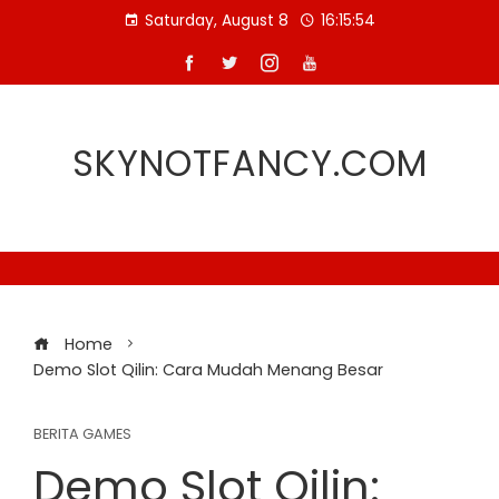
Skip
Saturday, August 8
16:15:54
to
content
SKYNOTFANCY.COM
Home
Demo Slot Qilin: Cara Mudah Menang Besar
BERITA GAMES
Demo Slot Qilin: