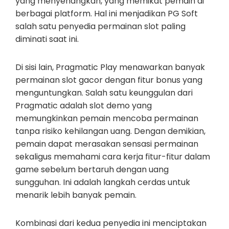
yang menyenangkan, yang memikat pemain di
berbagai platform. Hal ini menjadikan PG Soft
salah satu penyedia permainan slot paling
diminati saat ini.
Di sisi lain, Pragmatic Play menawarkan banyak
permainan slot gacor dengan fitur bonus yang
menguntungkan. Salah satu keunggulan dari
Pragmatic adalah slot demo yang
memungkinkan pemain mencoba permainan
tanpa risiko kehilangan uang. Dengan demikian,
pemain dapat merasakan sensasi permainan
sekaligus memahami cara kerja fitur-fitur dalam
game sebelum bertaruh dengan uang
sungguhan. Ini adalah langkah cerdas untuk
menarik lebih banyak pemain.
Kombinasi dari kedua penyedia ini menciptakan