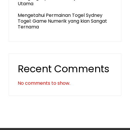
Utama
Mengetahui Permainan Togel Sydney
Togel: Game Numerik yang kian Sangat
Ternama
Recent Comments
No comments to show.