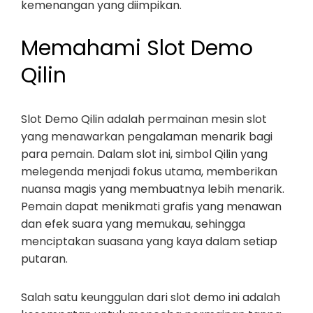
kemenangan yang diimpikan.
Memahami Slot Demo
Qilin
Slot Demo Qilin adalah permainan mesin slot
yang menawarkan pengalaman menarik bagi
para pemain. Dalam slot ini, simbol Qilin yang
melegenda menjadi fokus utama, memberikan
nuansa magis yang membuatnya lebih menarik.
Pemain dapat menikmati grafis yang menawan
dan efek suara yang memukau, sehingga
menciptakan suasana yang kaya dalam setiap
putaran.
Salah satu keunggulan dari slot demo ini adalah