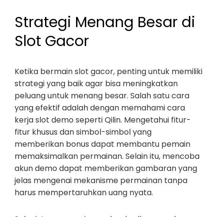
Strategi Menang Besar di
Slot Gacor
Ketika bermain slot gacor, penting untuk memiliki
strategi yang baik agar bisa meningkatkan
peluang untuk menang besar. Salah satu cara
yang efektif adalah dengan memahami cara
kerja slot demo seperti Qilin. Mengetahui fitur-
fitur khusus dan simbol-simbol yang
memberikan bonus dapat membantu pemain
memaksimalkan permainan. Selain itu, mencoba
akun demo dapat memberikan gambaran yang
jelas mengenai mekanisme permainan tanpa
harus mempertaruhkan uang nyata.