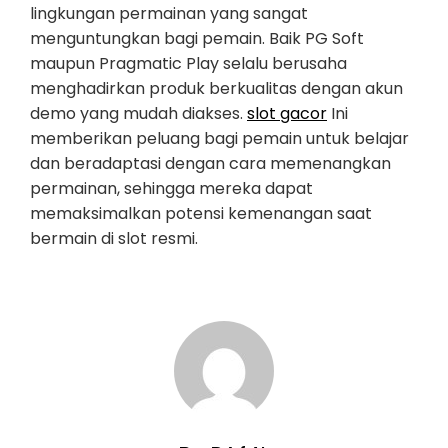
lingkungan permainan yang sangat
menguntungkan bagi pemain. Baik PG Soft
maupun Pragmatic Play selalu berusaha
menghadirkan produk berkualitas dengan akun
demo yang mudah diakses.
slot gacor
Ini
memberikan peluang bagi pemain untuk belajar
dan beradaptasi dengan cara memenangkan
permainan, sehingga mereka dapat
memaksimalkan potensi kemenangan saat
bermain di slot resmi.