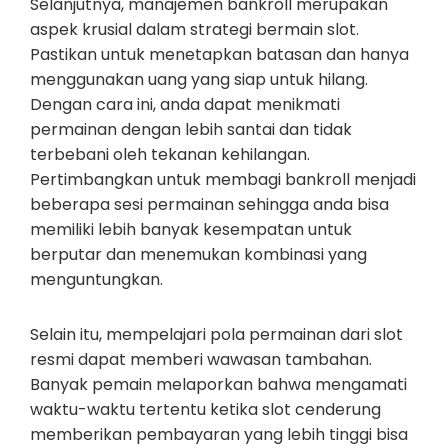
Selanjutnya, manajemen bankroll merupakan
aspek krusial dalam strategi bermain slot.
Pastikan untuk menetapkan batasan dan hanya
menggunakan uang yang siap untuk hilang.
Dengan cara ini, anda dapat menikmati
permainan dengan lebih santai dan tidak
terbebani oleh tekanan kehilangan.
Pertimbangkan untuk membagi bankroll menjadi
beberapa sesi permainan sehingga anda bisa
memiliki lebih banyak kesempatan untuk
berputar dan menemukan kombinasi yang
menguntungkan.
Selain itu, mempelajari pola permainan dari slot
resmi dapat memberi wawasan tambahan.
Banyak pemain melaporkan bahwa mengamati
waktu-waktu tertentu ketika slot cenderung
memberikan pembayaran yang lebih tinggi bisa