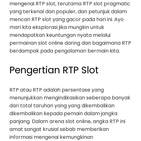
mengenai RTP slot, terutama RTP slot pragmatic
yang terkenal dan populer, dan petunjuk dalam
mencari RTP slot yang gacor pada hari ini. Ayo
mari kita eksplorasi jika mungkin untuk
mendapatkan keuntungan nyata melalui
permainan slot online daring dan bagaimana RTP
berdampak pada pengalaman bermain kita.
Pengertian RTP Slot
RTP atau RTP adalah persentase yang
menunjukkan mengindikasikan seberapa banyak
dari total taruhan yang yang dikembalikan
dikembalikan kepada pemain dalam jangka
panjang. Dalam arena slot online, angka RTP ini
amat sangat krusial sebab memberikan
informasi mengenai kemungkinan