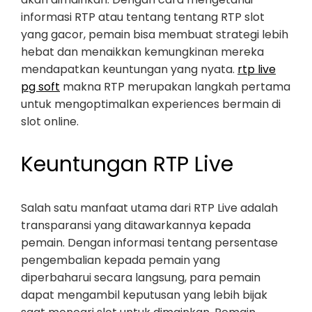
informasi RTP atau tentang tentang RTP slot
yang gacor, pemain bisa membuat strategi lebih
hebat dan menaikkan kemungkinan mereka
mendapatkan keuntungan yang nyata.
rtp live
pg soft
makna RTP merupakan langkah pertama
untuk mengoptimalkan experiences bermain di
slot online.
Keuntungan RTP Live
Salah satu manfaat utama dari RTP Live adalah
transparansi yang ditawarkannya kepada
pemain. Dengan informasi tentang persentase
pengembalian kepada pemain yang
diperbaharui secara langsung, para pemain
dapat mengambil keputusan yang lebih bijak