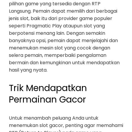
pilihan game yang tersedia dengan RTP
Langsung. Pemain dapat memilih dari berbagai
jenis slot, baik itu dari provider game populer
seperti Pragmatic Play ataupun slot yang
berpotensi menang lain. Dengan semakin
banyaknya opsi, pemain dapat menjelajahi dan
menemukan mesin slot yang cocok dengan
selera pemain, memperbaiki pengalaman
bermain dan kemungkinan untuk mendapatkan
hasil yang nyata.
Trik Mendapatkan
Permainan Gacor
Untuk menambah peluang Anda untuk
menemukan slot gacor, penting agar memahami