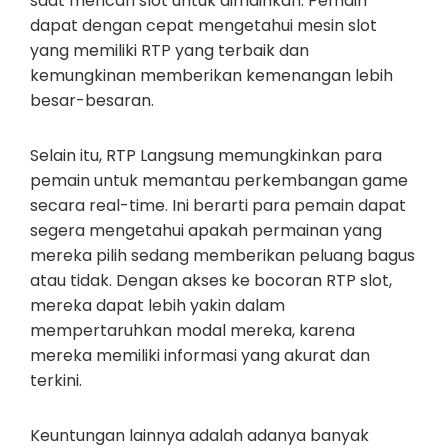
saat mencari slot untuk dimainkan. Pemain
dapat dengan cepat mengetahui mesin slot
yang memiliki RTP yang terbaik dan
kemungkinan memberikan kemenangan lebih
besar-besaran.
Selain itu, RTP Langsung memungkinkan para
pemain untuk memantau perkembangan game
secara real-time. Ini berarti para pemain dapat
segera mengetahui apakah permainan yang
mereka pilih sedang memberikan peluang bagus
atau tidak. Dengan akses ke bocoran RTP slot,
mereka dapat lebih yakin dalam
mempertaruhkan modal mereka, karena
mereka memiliki informasi yang akurat dan
terkini.
Keuntungan lainnya adalah adanya banyak