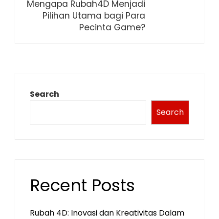
Mengapa Rubah4D Menjadi
Pilihan Utama bagi Para
Pecinta Game?
Search
Search
Recent Posts
Rubah 4D: Inovasi dan Kreativitas Dalam