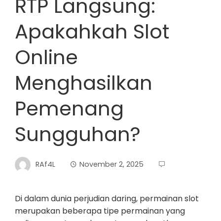
RTP Langsung:
Apakahkah Slot
Online
Menghasilkan
Pemenang
Sungguhan?
RAf4L
November 2, 2025
Di dalam dunia perjudian daring, permainan slot
merupakan beberapa tipe permainan yang