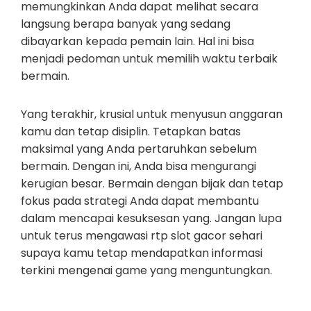
memungkinkan Anda dapat melihat secara
langsung berapa banyak yang sedang
dibayarkan kepada pemain lain. Hal ini bisa
menjadi pedoman untuk memilih waktu terbaik
bermain.
Yang terakhir, krusial untuk menyusun anggaran
kamu dan tetap disiplin. Tetapkan batas
maksimal yang Anda pertaruhkan sebelum
bermain. Dengan ini, Anda bisa mengurangi
kerugian besar. Bermain dengan bijak dan tetap
fokus pada strategi Anda dapat membantu
dalam mencapai kesuksesan yang. Jangan lupa
untuk terus mengawasi rtp slot gacor sehari
supaya kamu tetap mendapatkan informasi
terkini mengenai game yang menguntungkan.