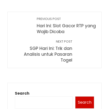
PREVIOUS POST
Hari Ini: Slot Gacor RTP yang
Wajib Dicoba
NEXT POST
SGP Hari Ini: Trik dan
Analisis untuk Pasaran
Togel
Search
Search