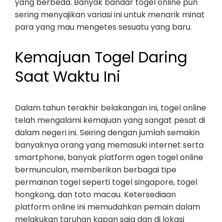
yang berbeda. Banyak bandar togel online pun
sering menyajikan variasi ini untuk menarik minat
para yang mau mengetes sesuatu yang baru.
Kemajuan Togel Daring
Saat Waktu Ini
Dalam tahun terakhir belakangan ini, togel online
telah mengalami kemajuan yang sangat pesat di
dalam negeri ini. Seiring dengan jumlah semakin
banyaknya orang yang memasuki internet serta
smartphone, banyak platform agen togel online
bermunculan, memberikan berbagai tipe
permainan togel seperti togel singapore, togel
hongkong, dan toto macau. Ketersediaan
platform online ini memudahkan pemain dalam
melakukan taruhan kapan saja dan di lokasi