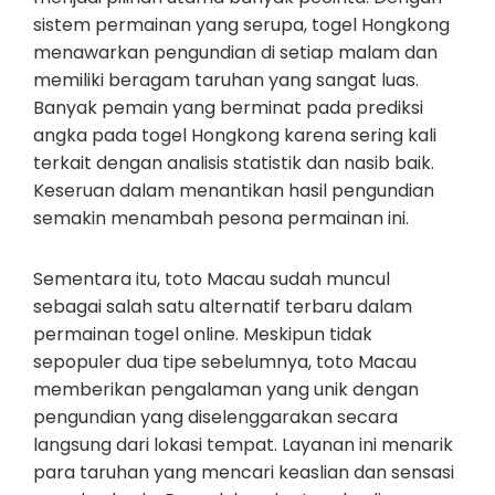
sistem permainan yang serupa, togel Hongkong
menawarkan pengundian di setiap malam dan
memiliki beragam taruhan yang sangat luas.
Banyak pemain yang berminat pada prediksi
angka pada togel Hongkong karena sering kali
terkait dengan analisis statistik dan nasib baik.
Keseruan dalam menantikan hasil pengundian
semakin menambah pesona permainan ini.
Sementara itu, toto Macau sudah muncul
sebagai salah satu alternatif terbaru dalam
permainan togel online. Meskipun tidak
sepopuler dua tipe sebelumnya, toto Macau
memberikan pengalaman yang unik dengan
pengundian yang diselenggarakan secara
langsung dari lokasi tempat. Layanan ini menarik
para taruhan yang mencari keaslian dan sensasi