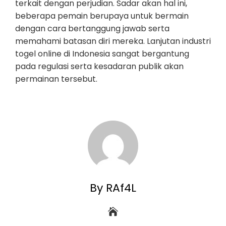
terkait dengan perjudian. Sadar akan hal ini,
beberapa pemain berupaya untuk bermain
dengan cara bertanggung jawab serta
memahami batasan diri mereka. Lanjutan industri
togel online di Indonesia sangat bergantung
pada regulasi serta kesadaran publik akan
permainan tersebut.
By RAf4L