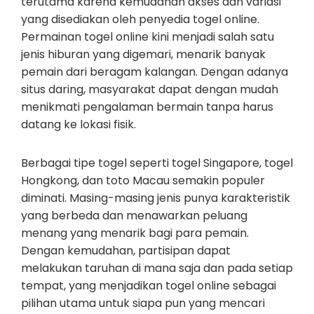
terutama karena kemudahan akses dan variasi
yang disediakan oleh penyedia togel online.
Permainan togel online kini menjadi salah satu
jenis hiburan yang digemari, menarik banyak
pemain dari beragam kalangan. Dengan adanya
situs daring, masyarakat dapat dengan mudah
menikmati pengalaman bermain tanpa harus
datang ke lokasi fisik.
Berbagai tipe togel seperti togel Singapore, togel
Hongkong, dan toto Macau semakin populer
diminati. Masing-masing jenis punya karakteristik
yang berbeda dan menawarkan peluang
menang yang menarik bagi para pemain.
Dengan kemudahan, partisipan dapat
melakukan taruhan di mana saja dan pada setiap
tempat, yang menjadikan togel online sebagai
pilihan utama untuk siapa pun yang mencari