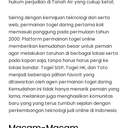
hukum perjudian di Tanah Air yang cukup ketat.
Seiring dengan kemajuan teknologi dan serta
web, permainan togel daring pertama kali
memasuki panggung pada permulaan tahun
2000. Platform permainan togel online
memberikan kemudahan besar untuk pemain
agar melakukan taruhan di berbagai lokasi serta
pada kapan saja, tanpa harus harus pergi ke
lokasi bandar. Togel SGP, Togel HK, dan Toto
menjadi beberapa pilihan favorit yang
ditawarkan oleh agen permainan togel daring.
Kemudahan ini tidak hanya menarik pemain yang
lama, melainkan juga menghasilkan komunitas
baru yang yang terus tumbuh sejalan dengan
perkembangan teknologi judi online di Indonesia.