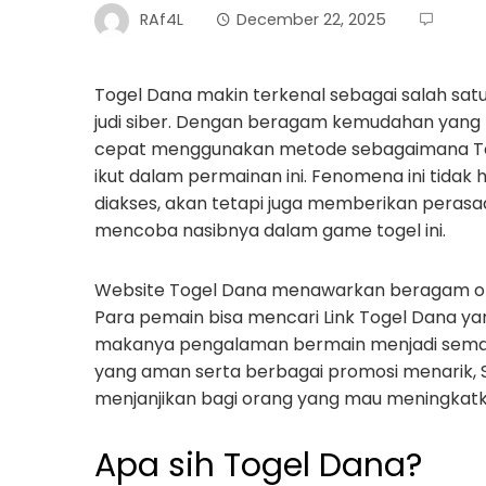
RAf4L
December 22, 2025
Togel Dana makin terkenal sebagai salah sa
judi siber. Dengan beragam kemudahan yang t
cepat menggunakan metode sebagaimana Toge
ikut dalam permainan ini. Fenomena ini ti
diakses, akan tetapi juga memberikan peras
mencoba nasibnya dalam game togel ini.
Website Togel Dana menawarkan beragam ops
Para pemain bisa mencari Link Togel Dana ya
makanya pengalaman bermain menjadi semak
yang aman serta berbagai promosi menarik, Si
menjanjikan bagi orang yang mau meningkat
Apa sih Togel Dana?