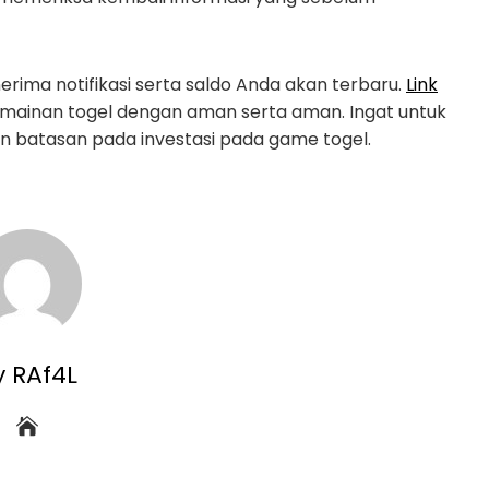
erima notifikasi serta saldo Anda akan terbaru.
Link
ermainan togel dengan aman serta aman. Ingat untuk
n batasan pada investasi pada game togel.
y RAf4L