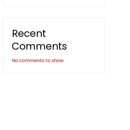
Recent
Comments
No comments to show.