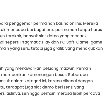
i para penggemar permainan kasino online. Mereka
k mencoba berbagai jenis permainan tanpa harus
un terakhir, banyak slot demo yang menarik
al seperti Pragmatic Play dan PG Soft. Game-game
in yang seru, tetapi juga grafik yang menakjubkan
alah yang menawarkan peluang maxwin. Pemain
isa memberikan kemenangan besar. Beberapa
uk dalam kategori ini, karena dikenal dengan
tu, terdapat juga slot demo berlisensi yang
si aslinya, sehingga pemain merasa lebih percaya