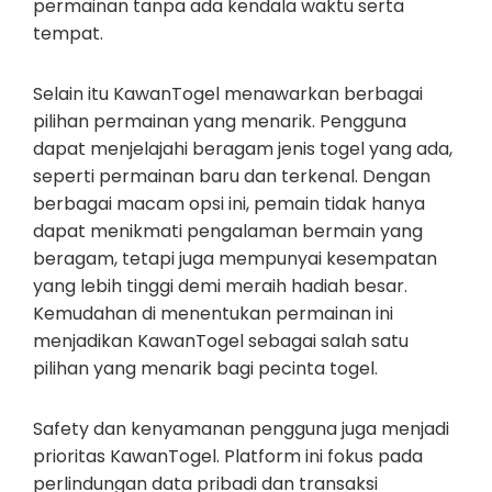
permainan tanpa ada kendala waktu serta
tempat.
Selain itu KawanTogel menawarkan berbagai
pilihan permainan yang menarik. Pengguna
dapat menjelajahi beragam jenis togel yang ada,
seperti permainan baru dan terkenal. Dengan
berbagai macam opsi ini, pemain tidak hanya
dapat menikmati pengalaman bermain yang
beragam, tetapi juga mempunyai kesempatan
yang lebih tinggi demi meraih hadiah besar.
Kemudahan di menentukan permainan ini
menjadikan KawanTogel sebagai salah satu
pilihan yang menarik bagi pecinta togel.
Safety dan kenyamanan pengguna juga menjadi
prioritas KawanTogel. Platform ini fokus pada
perlindungan data pribadi dan transaksi