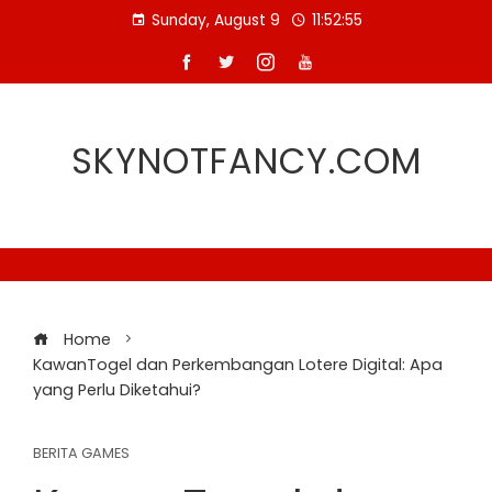
Skip
Sunday, August 9
11:52:55
to
content
SKYNOTFANCY.COM
Home
KawanTogel dan Perkembangan Lotere Digital: Apa
yang Perlu Diketahui?
BERITA GAMES