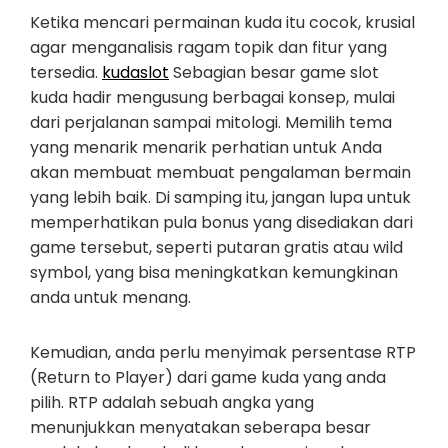
Ketika mencari permainan kuda itu cocok, krusial
agar menganalisis ragam topik dan fitur yang
tersedia.
kudaslot
Sebagian besar game slot
kuda hadir mengusung berbagai konsep, mulai
dari perjalanan sampai mitologi. Memilih tema
yang menarik menarik perhatian untuk Anda
akan membuat membuat pengalaman bermain
yang lebih baik. Di samping itu, jangan lupa untuk
memperhatikan pula bonus yang disediakan dari
game tersebut, seperti putaran gratis atau wild
symbol, yang bisa meningkatkan kemungkinan
anda untuk menang.
Kemudian, anda perlu menyimak persentase RTP
(Return to Player) dari game kuda yang anda
pilih. RTP adalah sebuah angka yang
menunjukkan menyatakan seberapa besar