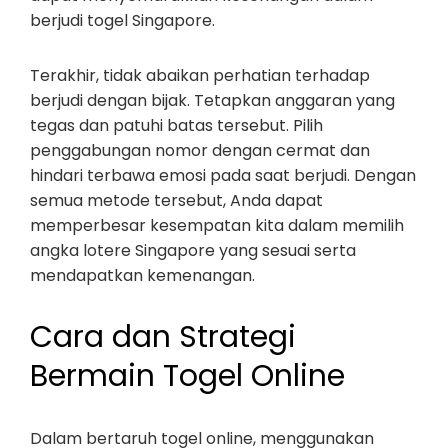
berjudi togel Singapore.
Terakhir, tidak abaikan perhatian terhadap
berjudi dengan bijak. Tetapkan anggaran yang
tegas dan patuhi batas tersebut. Pilih
penggabungan nomor dengan cermat dan
hindari terbawa emosi pada saat berjudi. Dengan
semua metode tersebut, Anda dapat
memperbesar kesempatan kita dalam memilih
angka lotere Singapore yang sesuai serta
mendapatkan kemenangan.
Cara dan Strategi
Bermain Togel Online
Dalam bertaruh togel online, menggunakan