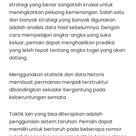
strategi yang benar sangatlah krusial untuk
meningkatkan peluang kemenangan. Salah satu
dari banyak strategi yang banyak digunakan
adalah analisis data hasil sebelumnya. Dengan
cara mempelajari angka-angka yang suka
keluar, pemain dapat menghasilkan prediksi
yang lebih tepat tentang angka togel yang akan
datang.
Menggunakan statistik dan data historis
membuat permainan menjadi terstruktur
dibandingkan sekadar bergantung pada
keberuntungan semata.
Taktik lain yang bisa diterapkan adalah
penggunaan sistem taruhan. Pemain dapat
memilih untuk bertaruh pada beberapa nomor