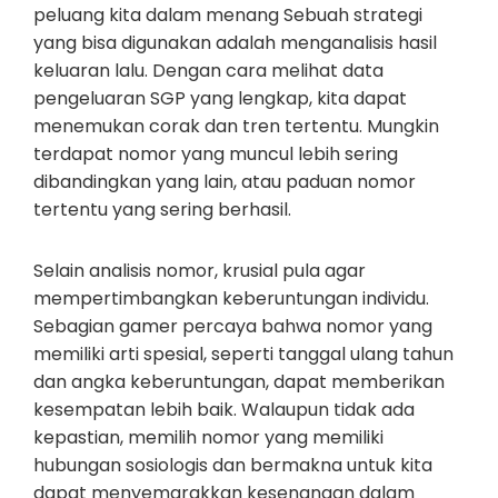
peluang kita dalam menang Sebuah strategi
yang bisa digunakan adalah menganalisis hasil
keluaran lalu. Dengan cara melihat data
pengeluaran SGP yang lengkap, kita dapat
menemukan corak dan tren tertentu. Mungkin
terdapat nomor yang muncul lebih sering
dibandingkan yang lain, atau paduan nomor
tertentu yang sering berhasil.
Selain analisis nomor, krusial pula agar
mempertimbangkan keberuntungan individu.
Sebagian gamer percaya bahwa nomor yang
memiliki arti spesial, seperti tanggal ulang tahun
dan angka keberuntungan, dapat memberikan
kesempatan lebih baik. Walaupun tidak ada
kepastian, memilih nomor yang memiliki
hubungan sosiologis dan bermakna untuk kita
dapat menyemarakkan kesenangan dalam