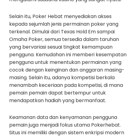
Selain itu, Poker Hebat menyediakan akses
kepada sejumlah jenis permainan poker yang
terkenal. Dimulai dari Texas Hold Em sampai
Omaha Poker, semua tersedia dalam taruhan
yang bervariasi sesuai tingkat kemampuan
pengguna. Kemudahan ini memberi kesempatan
pengguna untuk menentukan permainan yang
cocok dengan keinginan dan anggaran masing-
masing. Selain itu, adanya kompetisi berkala
menambah keceriaan pada kompetisi, di mana
pemain pemain dapat bertempur untuk
mendapatkan hadiah yang bermanfaat.
Keamanan data dan kenyamanan pengguna
pemain juga menjadi fokus utama Pokerhebat.
Situs ini memiliki dengan sistem enkripsi modern