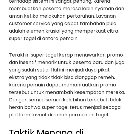
terhadap sistem ini sangat penting, karena
membuatkan peserta merasa lebih nyaman dan
aman ketika melakukan pertaruhan. Layanan
customer service yang cepat tambahan pula
adalah elemen krusial yang memperkuat citra
super togel di antara pemain.
Terakhir, super togel kerap menawarkan promo
dan insentif menarik untuk peserta baru dan juga
yang sudah setia. Hal ini menjadi daya pikat
ekstra yang tidak tidak bisa dianggap remeh,
karena pemain dapat memanfaatkan promo
tersebut untuk menambah kesempatan mereka.
Dengan semua semua kelebihan tersebut, tidak
heran bahwa super togel terus menjadi sebagai
platform favorit di ranah permainan togel.
Taktik Menang di