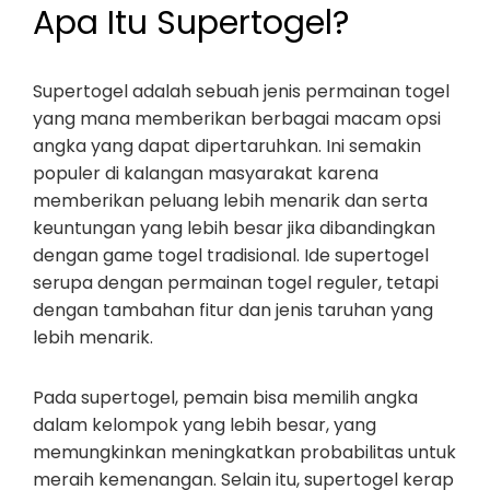
Apa Itu Supertogel?
Supertogel adalah sebuah jenis permainan togel
yang mana memberikan berbagai macam opsi
angka yang dapat dipertaruhkan. Ini semakin
populer di kalangan masyarakat karena
memberikan peluang lebih menarik dan serta
keuntungan yang lebih besar jika dibandingkan
dengan game togel tradisional. Ide supertogel
serupa dengan permainan togel reguler, tetapi
dengan tambahan fitur dan jenis taruhan yang
lebih menarik.
Pada supertogel, pemain bisa memilih angka
dalam kelompok yang lebih besar, yang
memungkinkan meningkatkan probabilitas untuk
meraih kemenangan. Selain itu, supertogel kerap