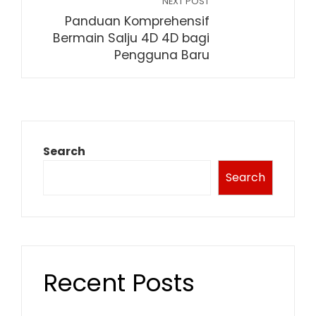
NEXT POST
Panduan Komprehensif
Bermain Salju 4D 4D bagi
Pengguna Baru
Search
Search
Recent Posts