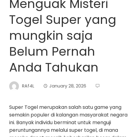
Menguak Misteri
Togel Super yang
mungkin saja
Belum Pernah
Anda Tahukan
RAf4L
January 28, 2026
Super Togel merupakan salah satu game yang
semakin populer di kalangan masyarakat negara
ini. Banyak individu berminat untuk menguji
peruntungannya melalui super togel, di mana