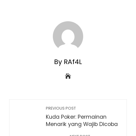
By RAf4L
PREVIOUS POST
Kuda Poker: Permainan
Menarik yang Wajib Dicoba