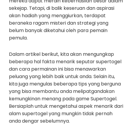
mereka dapat meraih keberhasilan besar dalam
sekejap. Tetapi, di balik keseruan dan aspirasi
akan hadiah yang menggiurkan, terdapat
beraneka ragam misteri dan strategi yang
belum banyak diketahui oleh para pemain
pemula.
Dalam artikel berikut, kita akan mengungkap
beberapa hal fakta menarik seputar supertogel
dan cara permainan ini bisa menawarkan
peluang yang lebih baik untuk anda. Selain itu,
kita juga mengulas beberapa tips yang berguna
yang bisa membantu anda melipatgandakan
kemungkinan menang pada game Supertogel.
Bersiaplah untuk mengetahui aspek menarik dari
alam supertogel yang mungkin tidak pernah
anda dengar sebelumnya.