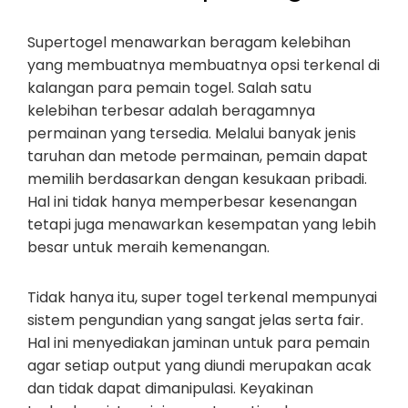
Supertogel menawarkan beragam kelebihan
yang membuatnya membuatnya opsi terkenal di
kalangan para pemain togel. Salah satu
kelebihan terbesar adalah beragamnya
permainan yang tersedia. Melalui banyak jenis
taruhan dan metode permainan, pemain dapat
memilih berdasarkan dengan kesukaan pribadi.
Hal ini tidak hanya memperbesar kesenangan
tetapi juga menawarkan kesempatan yang lebih
besar untuk meraih kemenangan.
Tidak hanya itu, super togel terkenal mempunyai
sistem pengundian yang sangat jelas serta fair.
Hal ini menyediakan jaminan untuk para pemain
agar setiap output yang diundi merupakan acak
dan tidak dapat dimanipulasi. Keyakinan