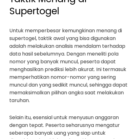
Supertogel
Untuk memperbesar kemungkinan menang di
supertogel, taktik awal yang bisa digunakan
adalah melakukan analisis mendalam terhadap
data hasil sebelumnya. Dengan meneliti pola
nomor yang banyak muncul, peserta dapat
menghasilkan prediksi lebih akurat. Ini termasuk
memperhatikan nomor-nomor yang sering
muncul dan yang sedikit muncul, sehingga dapat
memaksimalkan pilihan angka saat melakukan
taruhan.
Selain itu, esensial untuk menyusun anggaran
dengan tepat. Peserta seharusnya mengatur
seberapa banyak uang yang siap untuk