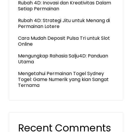
Rubah 4D: Inovasi dan Kreativitas Dalam
Setiap Permainan
Rubah 4D: Strategi Jitu untuk Menang di
Permainan Lotere
Cara Mudah Deposit Pulsa Tri untuk Slot
Online
Mengungkap Rahasia Salju4D: Panduan
Utama
Mengetahui Permainan Togel Sydney
Togel: Game Numerik yang kian Sangat
Ternama
Recent Comments