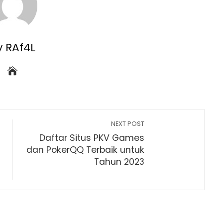
y RAf4L
NEXT POST
Daftar Situs PKV Games
dan PokerQQ Terbaik untuk
Tahun 2023