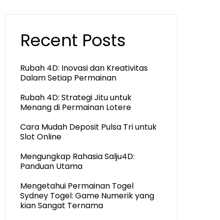
Recent Posts
Rubah 4D: Inovasi dan Kreativitas
Dalam Setiap Permainan
Rubah 4D: Strategi Jitu untuk
Menang di Permainan Lotere
Cara Mudah Deposit Pulsa Tri untuk
Slot Online
Mengungkap Rahasia Salju4D:
Panduan Utama
Mengetahui Permainan Togel
Sydney Togel: Game Numerik yang
kian Sangat Ternama