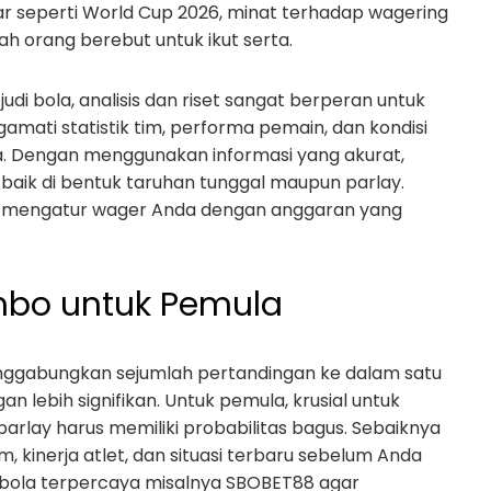
ar seperti World Cup 2026, minat terhadap wagering
h orang berebut untuk ikut serta.
di bola, analisis dan riset sangat berperan untuk
mati statistik tim, performa pemain, dan kondisi
 Dengan menggunakan informasi yang akurat,
baik di bentuk taruhan tunggal maupun parlay.
an mengatur wager Anda dengan anggaran yang
mbo untuk Pemula
nggabungkan sejumlah pertandingan ke dalam satu
 lebih signifikan. Untuk pemula, krusial untuk
arlay harus memiliki probabilitas bagus. Sebaiknya
tim, kinerja atlet, dan situasi terbaru sebelum Anda
 bola terpercaya misalnya SBOBET88 agar