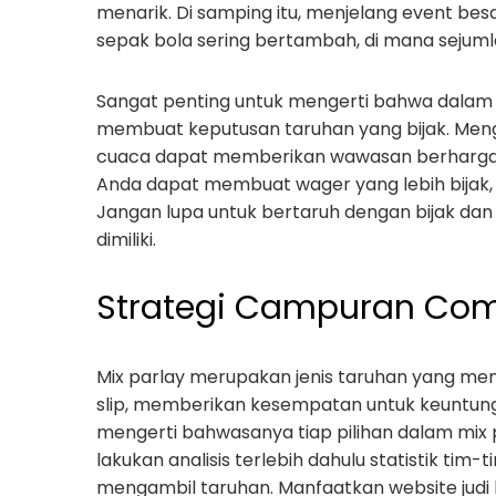
menarik. Di samping itu, menjelang event bes
sepak bola sering bertambah, di mana sejumla
Sangat penting untuk mengerti bahwa dalam ju
membuat keputusan taruhan yang bijak. Menga
cuaca dapat memberikan wawasan berharga.
Anda dapat membuat wager yang lebih bijak, 
Jangan lupa untuk bertaruh dengan bijak d
dimiliki.
Strategi Campuran Co
Mix parlay merupakan jenis taruhan yang me
slip, memberikan kesempatan untuk keuntungan
mengerti bahwasanya tiap pilihan dalam mix p
lakukan analisis terlebih dahulu statistik tim-
mengambil taruhan. Manfaatkan website judi