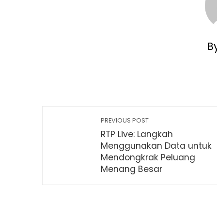
B
PREVIOUS POST
RTP Live: Langkah
Menggunakan Data untuk
Mendongkrak Peluang
Menang Besar