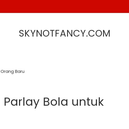
SKYNOTFANCY.COM
 Orang Baru
Parlay Bola untuk