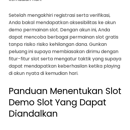
Setelah mengakhiri registrasi serta verifikasi,
Anda bakal mendapatkan aksesibilitas ke akun
demo permainan slot. Dengan akun ini, Anda
dapat mencoba berbagai permainan slot gratis
tanpa risiko risiko kehilangan dana. Gunkan
peluang ini supaya membiasakan dirimu dengan
fitur-fitur slot serta mengatur taktik yang supaya
dapat mendapatkan keberhasilan ketika playing
di akun nyata di kemudian hari.
Panduan Menentukan Slot
Demo Slot Yang Dapat
Diandalkan