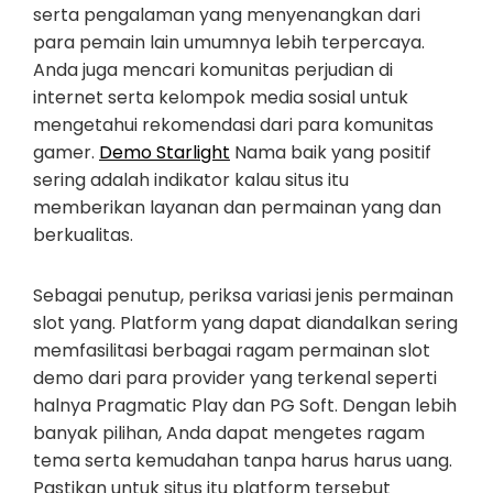
serta pengalaman yang menyenangkan dari
para pemain lain umumnya lebih terpercaya.
Anda juga mencari komunitas perjudian di
internet serta kelompok media sosial untuk
mengetahui rekomendasi dari para komunitas
gamer.
Demo Starlight
Nama baik yang positif
sering adalah indikator kalau situs itu
memberikan layanan dan permainan yang dan
berkualitas.
Sebagai penutup, periksa variasi jenis permainan
slot yang. Platform yang dapat diandalkan sering
memfasilitasi berbagai ragam permainan slot
demo dari para provider yang terkenal seperti
halnya Pragmatic Play dan PG Soft. Dengan lebih
banyak pilihan, Anda dapat mengetes ragam
tema serta kemudahan tanpa harus harus uang.
Pastikan untuk situs itu platform tersebut