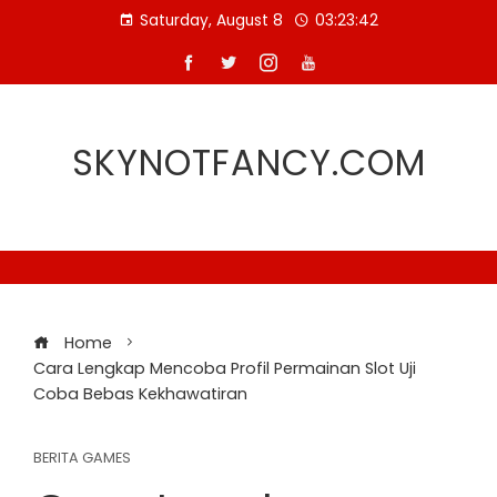
Skip
Saturday, August 8
03:23:42
to
content
SKYNOTFANCY.COM
Home
Cara Lengkap Mencoba Profil Permainan Slot Uji
Coba Bebas Kekhawatiran
BERITA GAMES