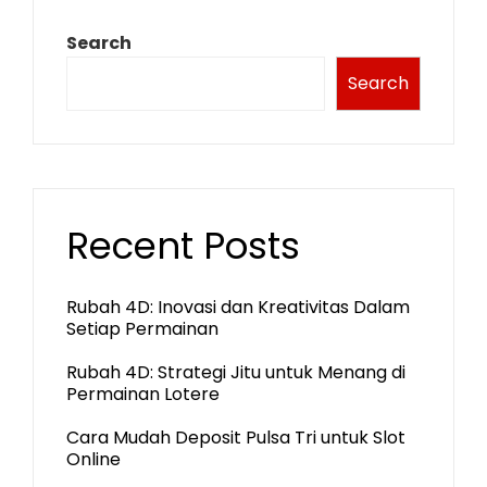
Search
Search
Recent Posts
Rubah 4D: Inovasi dan Kreativitas Dalam
Setiap Permainan
Rubah 4D: Strategi Jitu untuk Menang di
Permainan Lotere
Cara Mudah Deposit Pulsa Tri untuk Slot
Online