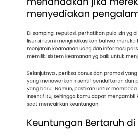
menandakan jika mereka
menyediakan pengalama
Di samping, reputasi, perhatikan pula izin yg d
lisensi resmi mengindikasikan bahwa mereka b
menjamin keamanan uang dan informasi person
memiliki sistem keamanan yg baik untuk menj
Selanjutnya , periksa bonus dan promosi yang d
yang menawarkan insentif pendaftaran dan 
yang baru . Namun, pastikan untuk membaca k
insentif itu, sehingga kamu dapat mengambi
saat mencairkan keuntungan .
Keuntungan Bertaruh di 