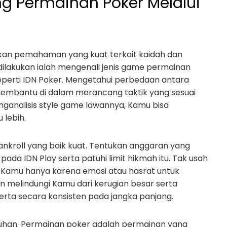
ng Permainan Poker Melalui
kan pemahaman yang kuat terkait kaidah dan
 dilakukan ialah mengenali jenis game permainan
seperti IDN Poker. Mengetahui perbedaan antara
 membantu di dalam merancang taktik yang sesuai
enganalisis style game lawannya, Kamu bisa
 lebih.
ankroll yang baik kuat. Tentukan anggaran yang
ada IDN Play serta patuhi limit hikmah itu. Tak usah
ng Kamu hanya karena emosi atau hasrat untuk
n melindungi Kamu dari kerugian besar serta
rta secara konsisten pada jangka panjang.
eguhan. Permainan poker adalah permainan yang