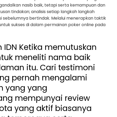
andalkan nasib baik, tetapi serta kemampuan dan
usan tindakan; analisis setiap langkah langkah
i sebelumnya bertindak. Melalui menerapkan taktik
untuk sukses di dalam permainan poker online pada
 IDN Ketika memutuskan
untuk meneliti nama baik
laman itu. Cari testimoni
yang pernah mengalami
n yang yang
 yang mempunyai review
ota yang aktif biasanya