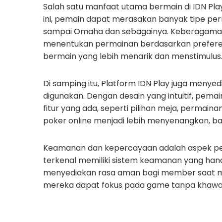
Salah satu manfaat utama bermain di IDN Play
ini, pemain dapat merasakan banyak tipe perm
sampai Omaha dan sebagainya. Keberagama
menentukan permainan berdasarkan prefer
bermain yang lebih menarik dan menstimulus
Di samping itu, Platform IDN Play juga menye
digunakan. Dengan desain yang intuitif, pem
fitur yang ada, seperti pilihan meja, permaina
poker online menjadi lebih menyenangkan, b
Keamanan dan kepercayaan adalah aspek pentin
terkenal memiliki sistem keamanan yang hand
menyediakan rasa aman bagi member saat m
mereka dapat fokus pada game tanpa khawat