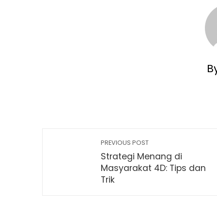
B
PREVIOUS POST
Strategi Menang di
Masyarakat 4D: Tips dan
Trik