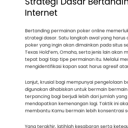
Strategi Dasar Bertandi
Internet
Bertanding permainan poker online memerlu
strategi dasar. Satu langkah awal yang harus
poker yang ingin akan dimainkan pada situs 
Texas Hold’em, Omaha, serta jenis lain akan
tepat bagi tiap tipe permainan itu. Melalui m
mengidentifikasi kapan saat harus agresif atau
Lanjut, krusial bagi mempunyai pengelolaan b
digunakan dihabiskan untuk bermain bermain p
terpancing bagi berjudi lebih dari jumlah ya
mendapatkan kemenangan lagi. Taktik ini aka
membantu Kamu bermain lebih konsentrasi se
Yang terakhir, latihlah kesabaran serta ket