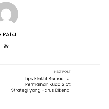
y RAf4L
NEXT POST
Tips Efektif Berhasil di
Permainan Kuda Slot:
Strategi yang Harus Dikenal