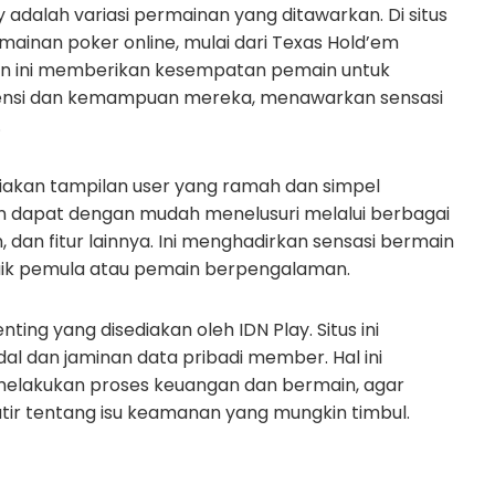
 adalah variasi permainan yang ditawarkan. Di situs
ainan poker online, mulai dari Texas Hold’em
n ini memberikan kesempatan pemain untuk
ensi dan kemampuan mereka, menawarkan sensasi
.
diakan tampilan user yang ramah dan simpel
ain dapat dengan mudah menelusuri melalui berbagai
n, dan fitur lainnya. Ini menghadirkan sensasi bermain
aik pemula atau pemain berpengalaman.
g yang disediakan oleh IDN Play. Situs ini
al dan jaminan data pribadi member. Hal ini
elakukan proses keuangan dan bermain, agar
ir tentang isu keamanan yang mungkin timbul.