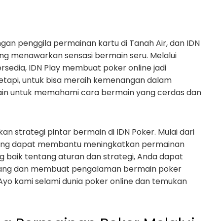
ngan penggila permainan kartu di Tanah Air, dan IDN
ng menawarkan sensasi bermain seru. Melalui
ersedia, IDN Play membuat poker online jadi
etapi, untuk bisa meraih kemenangan dalam
main untuk memahami cara bermain yang cerdas dan
n strategi pintar bermain di IDN Poker. Mulai dari
s yang dapat membantu meningkatkan permainan
ik tentang aturan dan strategi, Anda dapat
ng dan membuat pengalaman bermain poker
Ayo kami selami dunia poker online dan temukan