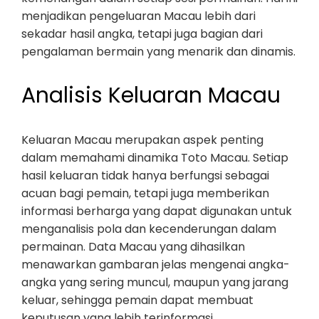
menjadikan pengeluaran Macau lebih dari
sekadar hasil angka, tetapi juga bagian dari
pengalaman bermain yang menarik dan dinamis.
Analisis Keluaran Macau
Keluaran Macau merupakan aspek penting
dalam memahami dinamika Toto Macau. Setiap
hasil keluaran tidak hanya berfungsi sebagai
acuan bagi pemain, tetapi juga memberikan
informasi berharga yang dapat digunakan untuk
menganalisis pola dan kecenderungan dalam
permainan. Data Macau yang dihasilkan
menawarkan gambaran jelas mengenai angka-
angka yang sering muncul, maupun yang jarang
keluar, sehingga pemain dapat membuat
keputusan yang lebih terinformasi.