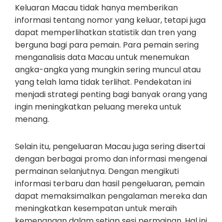
Keluaran Macau tidak hanya memberikan
informasi tentang nomor yang keluar, tetapi juga
dapat memperlihatkan statistik dan tren yang
berguna bagi para pemain. Para pemain sering
menganalisis data Macau untuk menemukan
angka-angka yang mungkin sering muncul atau
yang telah lama tidak terlihat. Pendekatan ini
menjadi strategi penting bagi banyak orang yang
ingin meningkatkan peluang mereka untuk
menang.
Selain itu, pengeluaran Macau juga sering disertai
dengan berbagai promo dan informasi mengenai
permainan selanjutnya. Dengan mengikuti
informasi terbaru dan hasil pengeluaran, pemain
dapat memaksimalkan pengalaman mereka dan
meningkatkan kesempatan untuk meraih
kemenangan dalam setiap sesi permainan. Hal ini