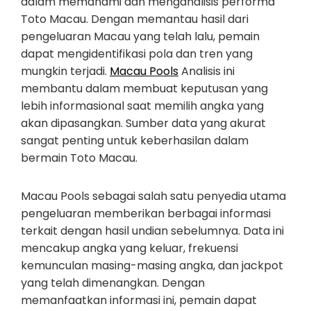
dalam memahami dan menganalisis performa
Toto Macau. Dengan memantau hasil dari
pengeluaran Macau yang telah lalu, pemain
dapat mengidentifikasi pola dan tren yang
mungkin terjadi.
Macau Pools
Analisis ini
membantu dalam membuat keputusan yang
lebih informasional saat memilih angka yang
akan dipasangkan. Sumber data yang akurat
sangat penting untuk keberhasilan dalam
bermain Toto Macau.
Macau Pools sebagai salah satu penyedia utama
pengeluaran memberikan berbagai informasi
terkait dengan hasil undian sebelumnya. Data ini
mencakup angka yang keluar, frekuensi
kemunculan masing-masing angka, dan jackpot
yang telah dimenangkan. Dengan
memanfaatkan informasi ini, pemain dapat