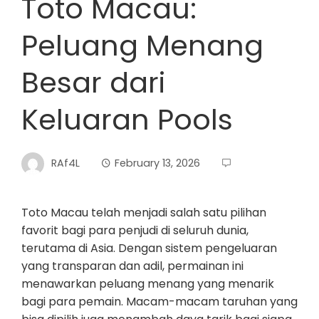
Toto Macau:
Peluang Menang
Besar dari
Keluaran Pools
RAf4L
February 13, 2026
Toto Macau telah menjadi salah satu pilihan
favorit bagi para penjudi di seluruh dunia,
terutama di Asia. Dengan sistem pengeluaran
yang transparan dan adil, permainan ini
menawarkan peluang menang yang menarik
bagi para pemain. Macam-macam taruhan yang