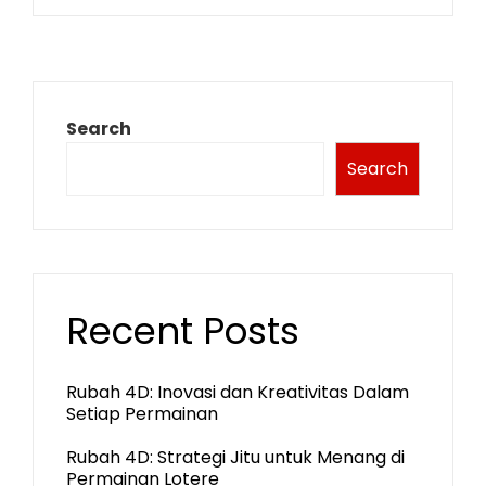
Search
Search
Recent Posts
Rubah 4D: Inovasi dan Kreativitas Dalam
Setiap Permainan
Rubah 4D: Strategi Jitu untuk Menang di
Permainan Lotere