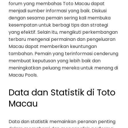
forum yang membahas Toto Macau dapat
menjadi sumber informasi yang baik. Diskusi
dengan sesama pemain sering kali membuka
kesempatan untuk berbagi tips dan strategi
yang efektif. Selain itu, mengikuti perkembangan
terbaru mengenai permainan dan pengeluaran
Macau dapat memberikan keuntungan
tambahan. Pemain yang terinformasi cenderung
membuat keputusan yang lebih baik dan
meningkatkan peluang mereka untuk menang di
Macau Pools.
Data dan Statistik di Toto
Macau
Data dan statistik memainkan peranan penting