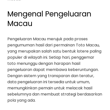
Mengenal Pengeluaran
Macau
Pengeluaran Macau merujuk pada proses
pengumuman hasil dari permainan Toto Macau,
yang merupakan salah satu bentuk lotere paling
populer di wilayah ini. Setiap hari, penggemar
toto menunggu dengan harapan hasil
pengeluaran dapat membawa keberuntungan.
Dengan sistem yang transparan dan teratur,
data pengeluaran ini tersedia untuk umum,
memungkinkan pemain untuk melacak hasil
sebelumnya dan membuat strategi berdasarkan
pola yang ada.