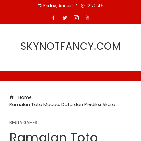
Skip
Friday, August 7
12:20:46
to
content
SKYNOTFANCY.COM
Home
Ramalan Toto Macau: Data dan Prediksi Akurat
BERITA GAMES
Ramalan Toto