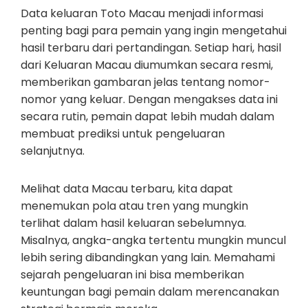
Data keluaran Toto Macau menjadi informasi
penting bagi para pemain yang ingin mengetahui
hasil terbaru dari pertandingan. Setiap hari, hasil
dari Keluaran Macau diumumkan secara resmi,
memberikan gambaran jelas tentang nomor-
nomor yang keluar. Dengan mengakses data ini
secara rutin, pemain dapat lebih mudah dalam
membuat prediksi untuk pengeluaran
selanjutnya.
Melihat data Macau terbaru, kita dapat
menemukan pola atau tren yang mungkin
terlihat dalam hasil keluaran sebelumnya.
Misalnya, angka-angka tertentu mungkin muncul
lebih sering dibandingkan yang lain. Memahami
sejarah pengeluaran ini bisa memberikan
keuntungan bagi pemain dalam merencanakan