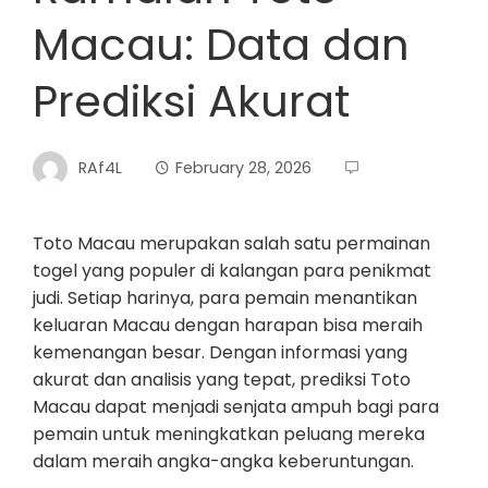
Macau: Data dan
Prediksi Akurat
RAf4L
February 28, 2026
Toto Macau merupakan salah satu permainan
togel yang populer di kalangan para penikmat
judi. Setiap harinya, para pemain menantikan
keluaran Macau dengan harapan bisa meraih
kemenangan besar. Dengan informasi yang
akurat dan analisis yang tepat, prediksi Toto
Macau dapat menjadi senjata ampuh bagi para
pemain untuk meningkatkan peluang mereka
dalam meraih angka-angka keberuntungan.