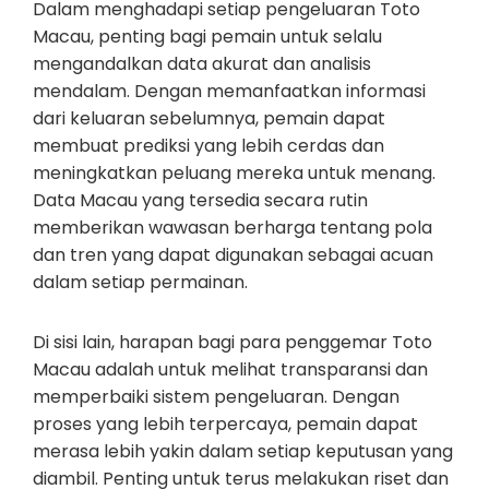
Dalam menghadapi setiap pengeluaran Toto
Macau, penting bagi pemain untuk selalu
mengandalkan data akurat dan analisis
mendalam. Dengan memanfaatkan informasi
dari keluaran sebelumnya, pemain dapat
membuat prediksi yang lebih cerdas dan
meningkatkan peluang mereka untuk menang.
Data Macau yang tersedia secara rutin
memberikan wawasan berharga tentang pola
dan tren yang dapat digunakan sebagai acuan
dalam setiap permainan.
Di sisi lain, harapan bagi para penggemar Toto
Macau adalah untuk melihat transparansi dan
memperbaiki sistem pengeluaran. Dengan
proses yang lebih terpercaya, pemain dapat
merasa lebih yakin dalam setiap keputusan yang
diambil. Penting untuk terus melakukan riset dan