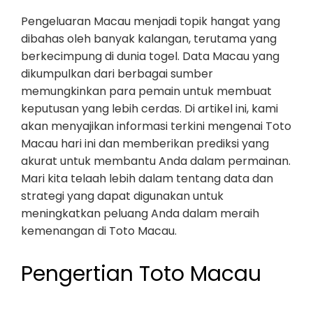
Pengeluaran Macau menjadi topik hangat yang
dibahas oleh banyak kalangan, terutama yang
berkecimpung di dunia togel. Data Macau yang
dikumpulkan dari berbagai sumber
memungkinkan para pemain untuk membuat
keputusan yang lebih cerdas. Di artikel ini, kami
akan menyajikan informasi terkini mengenai Toto
Macau hari ini dan memberikan prediksi yang
akurat untuk membantu Anda dalam permainan.
Mari kita telaah lebih dalam tentang data dan
strategi yang dapat digunakan untuk
meningkatkan peluang Anda dalam meraih
kemenangan di Toto Macau.
Pengertian Toto Macau