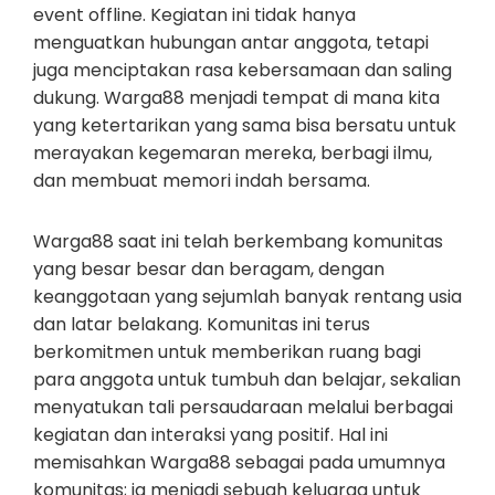
event offline. Kegiatan ini tidak hanya
menguatkan hubungan antar anggota, tetapi
juga menciptakan rasa kebersamaan dan saling
dukung. Warga88 menjadi tempat di mana kita
yang ketertarikan yang sama bisa bersatu untuk
merayakan kegemaran mereka, berbagi ilmu,
dan membuat memori indah bersama.
Warga88 saat ini telah berkembang komunitas
yang besar besar dan beragam, dengan
keanggotaan yang sejumlah banyak rentang usia
dan latar belakang. Komunitas ini terus
berkomitmen untuk memberikan ruang bagi
para anggota untuk tumbuh dan belajar, sekalian
menyatukan tali persaudaraan melalui berbagai
kegiatan dan interaksi yang positif. Hal ini
memisahkan Warga88 sebagai pada umumnya
komunitas; ia menjadi sebuah keluarga untuk