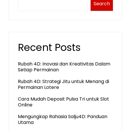
Search
Recent Posts
Rubah 4D: Inovasi dan Kreativitas Dalam
Setiap Permainan
Rubah 4D: Strategi Jitu untuk Menang di
Permainan Lotere
Cara Mudah Deposit Pulsa Tri untuk Slot
Online
Mengungkap Rahasia Salju4D: Panduan
Utama