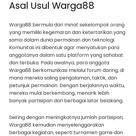
Asal Usul Warga88
Warga88 bermula dari minat sekelompok orang
yang memiliki kegemaran dan ketertarikan yang
sama dalam dunia permainan dan teknologi.
Komunitas ini dibentuk agar menyatukan para
anggotanya dalam satu platform yang sahabat
dan terbuka. Pada awalnya, para anggota
Warga88 berkomunikasi melalui forum daring, di
mana mereka saling pengalaman, taktik, dan
petunjuk permainan. Dengan berjalannya waktu,
mereka mulai berkembang, menarik lebih
banyak partisipan dari berbagai latar belakang.
Seiring dengan meningkatnya jumlah partisipan,
Warga88 kemudian menyelenggarakan
berbagai kegiatan, seperti turnamen game dan