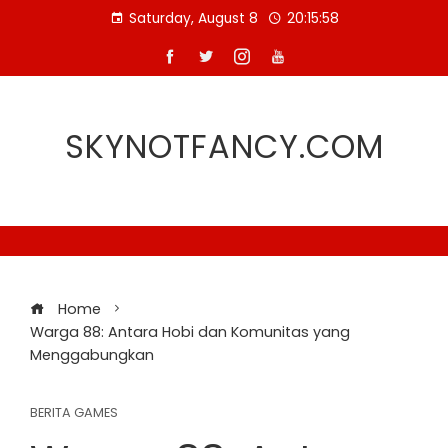
Skip
Saturday, August 8
20:15:59
to
content
SKYNOTFANCY.COM
Home
Warga 88: Antara Hobi dan Komunitas yang
Menggabungkan
BERITA GAMES