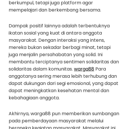
berkumpul, tetapi juga platform agar
mempelajari dan berkembang bersama.
Dampak positif lainnya adalah terbentuknya
ikatan sosial yang kuat di antara anggota
masyarakat. Dengan interaksi yang intens,
mereka bukan sekadar berbagi minat, tetapi
juga menjalin persahabatan yang solid. Ini
membantu terciptanya sentimen solidaritas dan
solidaritas dalam komunitas.
warga88
Para
anggotanya sering merasa lebih terhubung dan
dapat dukungan dari segi emosional, yang dapat
dapat meningkatkan kesehatan mental dan
kebahagiaan anggota.
Akhirnya, warga88 pun memberikan sumbangan
pada pemberdayaan masyarakat melalui
beraneka kegiatan masyarakat. Masyarakat ini