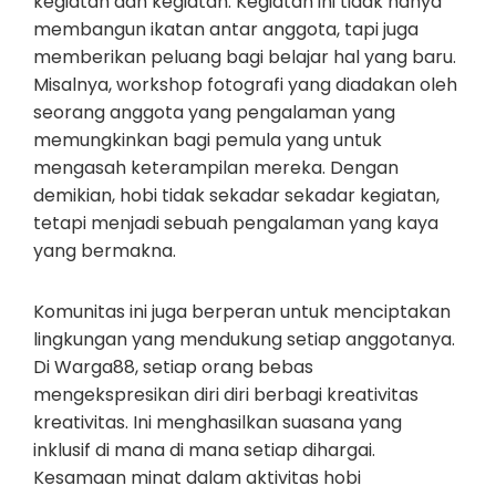
kegiatan dan kegiatan. Kegiatan ini tidak hanya
membangun ikatan antar anggota, tapi juga
memberikan peluang bagi belajar hal yang baru.
Misalnya, workshop fotografi yang diadakan oleh
seorang anggota yang pengalaman yang
memungkinkan bagi pemula yang untuk
mengasah keterampilan mereka. Dengan
demikian, hobi tidak sekadar sekadar kegiatan,
tetapi menjadi sebuah pengalaman yang kaya
yang bermakna.
Komunitas ini juga berperan untuk menciptakan
lingkungan yang mendukung setiap anggotanya.
Di Warga88, setiap orang bebas
mengekspresikan diri diri berbagi kreativitas
kreativitas. Ini menghasilkan suasana yang
inklusif di mana di mana setiap dihargai.
Kesamaan minat dalam aktivitas hobi