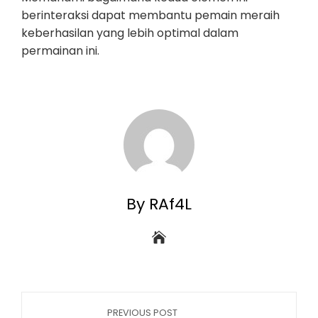
berinteraksi dapat membantu pemain meraih
keberhasilan yang lebih optimal dalam
permainan ini.
By RAf4L
PREVIOUS POST