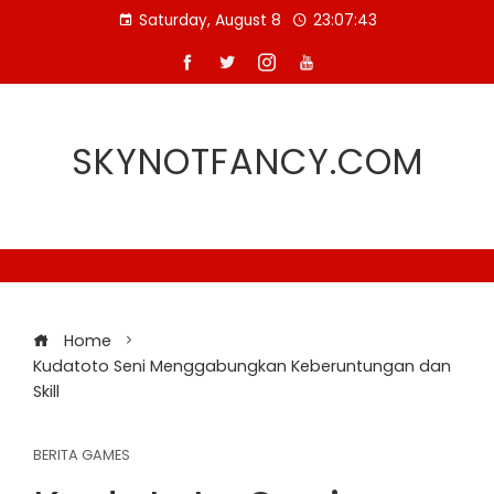
Skip
Saturday, August 8
23:07:44
to
content
SKYNOTFANCY.COM
Home
Kudatoto Seni Menggabungkan Keberuntungan dan
Skill
BERITA GAMES