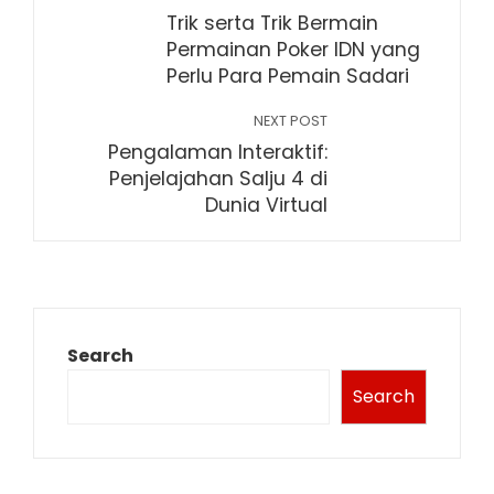
Trik serta Trik Bermain
Permainan Poker IDN yang
Perlu Para Pemain Sadari
NEXT POST
Pengalaman Interaktif:
Penjelajahan Salju 4 di
Dunia Virtual
Search
Search