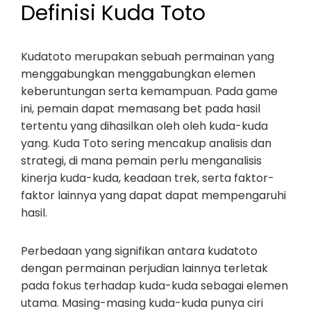
Definisi Kuda Toto
Kudatoto merupakan sebuah permainan yang
menggabungkan menggabungkan elemen
keberuntungan serta kemampuan. Pada game
ini, pemain dapat memasang bet pada hasil
tertentu yang dihasilkan oleh oleh kuda-kuda
yang. Kuda Toto sering mencakup analisis dan
strategi, di mana pemain perlu menganalisis
kinerja kuda-kuda, keadaan trek, serta faktor-
faktor lainnya yang dapat dapat mempengaruhi
hasil.
Perbedaan yang signifikan antara kudatoto
dengan permainan perjudian lainnya terletak
pada fokus terhadap kuda-kuda sebagai elemen
utama. Masing-masing kuda-kuda punya ciri