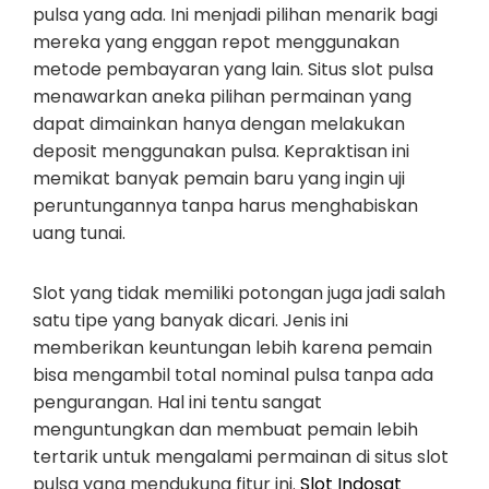
pulsa yang ada. Ini menjadi pilihan menarik bagi
mereka yang enggan repot menggunakan
metode pembayaran yang lain. Situs slot pulsa
menawarkan aneka pilihan permainan yang
dapat dimainkan hanya dengan melakukan
deposit menggunakan pulsa. Kepraktisan ini
memikat banyak pemain baru yang ingin uji
peruntungannya tanpa harus menghabiskan
uang tunai.
Slot yang tidak memiliki potongan juga jadi salah
satu tipe yang banyak dicari. Jenis ini
memberikan keuntungan lebih karena pemain
bisa mengambil total nominal pulsa tanpa ada
pengurangan. Hal ini tentu sangat
menguntungkan dan membuat pemain lebih
tertarik untuk mengalami permainan di situs slot
pulsa yang mendukung fitur ini.
Slot Indosat