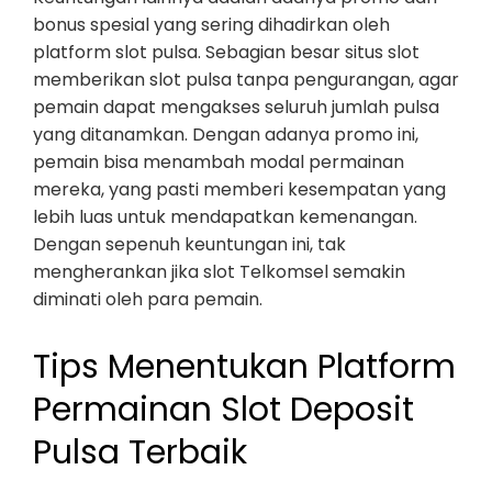
bonus spesial yang sering dihadirkan oleh
platform slot pulsa. Sebagian besar situs slot
memberikan slot pulsa tanpa pengurangan, agar
pemain dapat mengakses seluruh jumlah pulsa
yang ditanamkan. Dengan adanya promo ini,
pemain bisa menambah modal permainan
mereka, yang pasti memberi kesempatan yang
lebih luas untuk mendapatkan kemenangan.
Dengan sepenuh keuntungan ini, tak
mengherankan jika slot Telkomsel semakin
diminati oleh para pemain.
Tips Menentukan Platform
Permainan Slot Deposit
Pulsa Terbaik