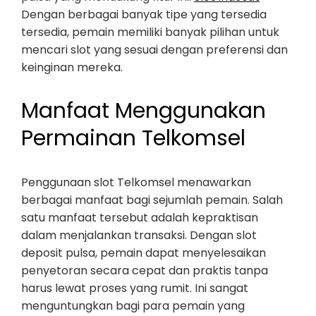
Dengan berbagai banyak tipe yang tersedia
tersedia, pemain memiliki banyak pilihan untuk
mencari slot yang sesuai dengan preferensi dan
keinginan mereka.
Manfaat Menggunakan
Permainan Telkomsel
Penggunaan slot Telkomsel menawarkan
berbagai manfaat bagi sejumlah pemain. Salah
satu manfaat tersebut adalah kepraktisan
dalam menjalankan transaksi. Dengan slot
deposit pulsa, pemain dapat menyelesaikan
penyetoran secara cepat dan praktis tanpa
harus lewat proses yang rumit. Ini sangat
menguntungkan bagi para pemain yang