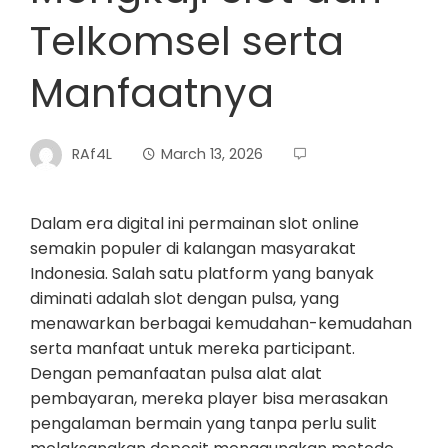
Telkomsel serta
Manfaatnya
RAf4L
March 13, 2026
Dalam era digital ini permainan slot online
semakin populer di kalangan masyarakat
Indonesia. Salah satu platform yang banyak
diminati adalah slot dengan pulsa, yang
menawarkan berbagai kemudahan-kemudahan
serta manfaat untuk mereka participant.
Dengan pemanfaatan pulsa alat alat
pembayaran, mereka player bisa merasakan
pengalaman bermain yang tanpa perlu sulit