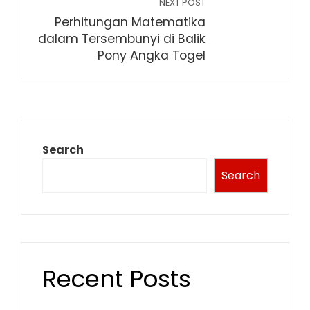
NEXT POST
Perhitungan Matematika
dalam Tersembunyi di Balik
Pony Angka Togel
Search
Search
Recent Posts