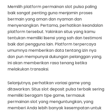
Memilih platform permainan slot pulsa paling
baik sangat penting guna menjamin proses
bermain yang aman dan nyaman dan
menyenangkan. Pertama, perhatikan keandalan
platform tersebut. Yakinkan situs yang kamu
tentukan memiliki lisensi yang sah dan testimoni
baik dari pengguna lain. Platform terpercaya
umumnya memberikan data tentang izin nya
dan pun mempunyai dukungan pelanggan yang.
Ini akan memberikan rasa tenang ketika
melakukan transaksi.
Selanjutnya, perhatikan variasi game yang
ditawarkan. Situs slot deposit pulsa terbaik sering
memiliki beragam tipe game, termasuk
permainan slot yang menguntungkan, yang
memberi Anda lebih banyak kesempatan untuk