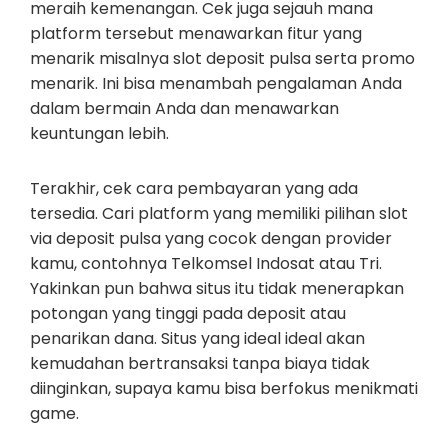
meraih kemenangan. Cek juga sejauh mana
platform tersebut menawarkan fitur yang
menarik misalnya slot deposit pulsa serta promo
menarik. Ini bisa menambah pengalaman Anda
dalam bermain Anda dan menawarkan
keuntungan lebih.
Terakhir, cek cara pembayaran yang ada
tersedia. Cari platform yang memiliki pilihan slot
via deposit pulsa yang cocok dengan provider
kamu, contohnya Telkomsel Indosat atau Tri.
Yakinkan pun bahwa situs itu tidak menerapkan
potongan yang tinggi pada deposit atau
penarikan dana. Situs yang ideal ideal akan
kemudahan bertransaksi tanpa biaya tidak
diinginkan, supaya kamu bisa berfokus menikmati
game.