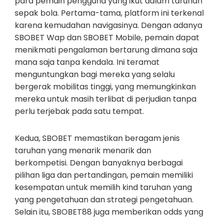
para pemain pengguna yang ikut dalam taruhan
sepak bola. Pertama-tama, platform ini terkenal
karena kemudahan navigasinya. Dengan adanya
SBOBET Wap dan SBOBET Mobile, pemain dapat
menikmati pengalaman bertarung dimana saja
mana saja tanpa kendala. Ini teramat
menguntungkan bagi mereka yang selalu
bergerak mobilitas tinggi, yang memungkinkan
mereka untuk masih terlibat di perjudian tanpa
perlu terjebak pada satu tempat.
Kedua, SBOBET memastikan beragam jenis
taruhan yang menarik menarik dan
berkompetisi. Dengan banyaknya berbagai
pilihan liga dan pertandingan, pemain memiliki
kesempatan untuk memilih kind taruhan yang
yang pengetahuan dan strategi pengetahuan.
Selain itu, SBOBET88 juga memberikan odds yang