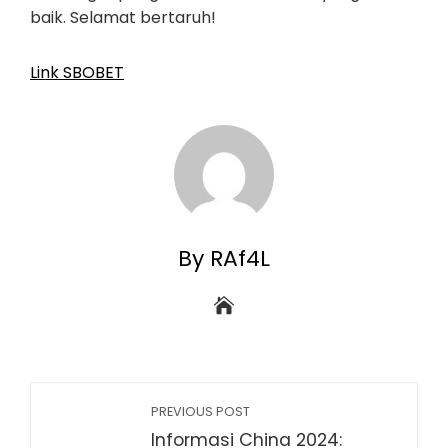
baik. Selamat bertaruh!
Link SBOBET
By RAf4L
PREVIOUS POST
Informasi China 2024: