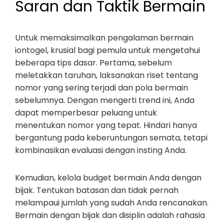
Saran dan Taktik Bermain
Untuk memaksimalkan pengalaman bermain
iontogel, krusial bagi pemula untuk mengetahui
beberapa tips dasar. Pertama, sebelum
meletakkan taruhan, laksanakan riset tentang
nomor yang sering terjadi dan pola bermain
sebelumnya. Dengan mengerti trend ini, Anda
dapat memperbesar peluang untuk
menentukan nomor yang tepat. Hindari hanya
bergantung pada keberuntungan semata, tetapi
kombinasikan evaluasi dengan insting Anda.
Kemudian, kelola budget bermain Anda dengan
bijak. Tentukan batasan dan tidak pernah
melampaui jumlah yang sudah Anda rencanakan.
Bermain dengan bijak dan disiplin adalah rahasia