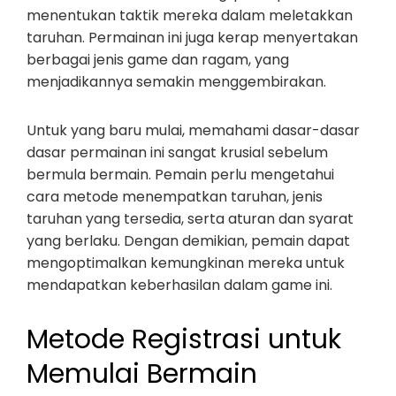
menentukan taktik mereka dalam meletakkan
taruhan. Permainan ini juga kerap menyertakan
berbagai jenis game dan ragam, yang
menjadikannya semakin menggembirakan.
Untuk yang baru mulai, memahami dasar-dasar
dasar permainan ini sangat krusial sebelum
bermula bermain. Pemain perlu mengetahui
cara metode menempatkan taruhan, jenis
taruhan yang tersedia, serta aturan dan syarat
yang berlaku. Dengan demikian, pemain dapat
mengoptimalkan kemungkinan mereka untuk
mendapatkan keberhasilan dalam game ini.
Metode Registrasi untuk
Memulai Bermain