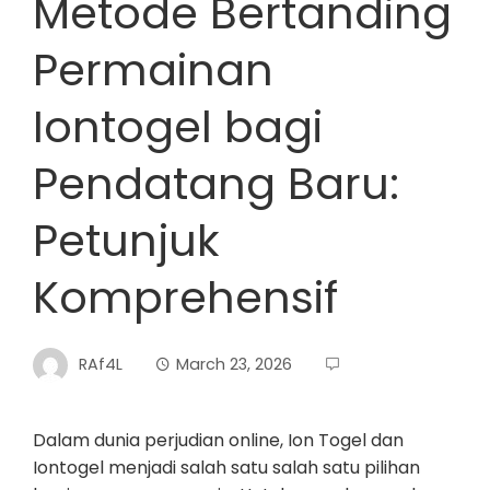
Metode Bertanding
Permainan
Iontogel bagi
Pendatang Baru:
Petunjuk
Komprehensif
RAf4L
March 23, 2026
Dalam dunia perjudian online, Ion Togel dan
Iontogel menjadi salah satu salah satu pilihan