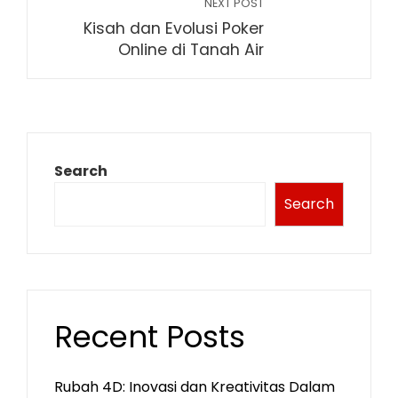
NEXT POST
Kisah dan Evolusi Poker
Online di Tanah Air
Search
Search
Recent Posts
Rubah 4D: Inovasi dan Kreativitas Dalam