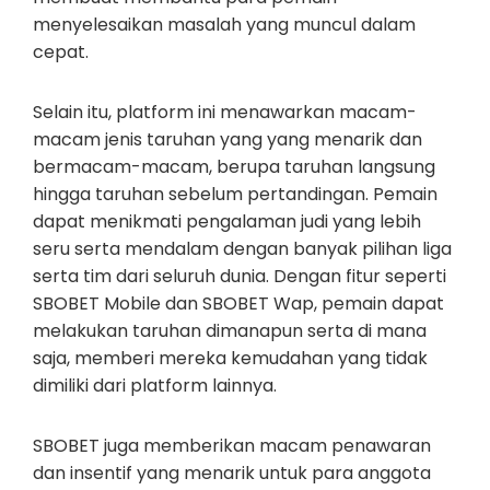
menyelesaikan masalah yang muncul dalam
cepat.
Selain itu, platform ini menawarkan macam-
macam jenis taruhan yang yang menarik dan
bermacam-macam, berupa taruhan langsung
hingga taruhan sebelum pertandingan. Pemain
dapat menikmati pengalaman judi yang lebih
seru serta mendalam dengan banyak pilihan liga
serta tim dari seluruh dunia. Dengan fitur seperti
SBOBET Mobile dan SBOBET Wap, pemain dapat
melakukan taruhan dimanapun serta di mana
saja, memberi mereka kemudahan yang tidak
dimiliki dari platform lainnya.
SBOBET juga memberikan macam penawaran
dan insentif yang menarik untuk para anggota