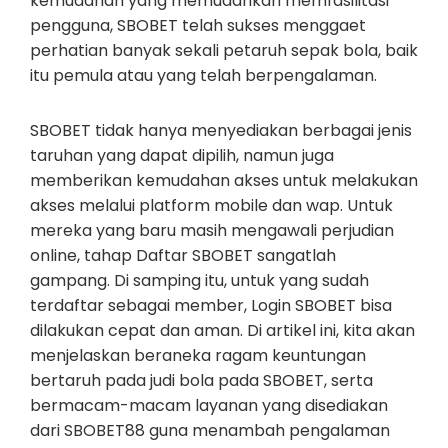
kemudahan yang memudahkan memfasilitasi
pengguna, SBOBET telah sukses menggaet
perhatian banyak sekali petaruh sepak bola, baik
itu pemula atau yang telah berpengalaman.
SBOBET tidak hanya menyediakan berbagai jenis
taruhan yang dapat dipilih, namun juga
memberikan kemudahan akses untuk melakukan
akses melalui platform mobile dan wap. Untuk
mereka yang baru masih mengawali perjudian
online, tahap Daftar SBOBET sangatlah
gampang. Di samping itu, untuk yang sudah
terdaftar sebagai member, Login SBOBET bisa
dilakukan cepat dan aman. Di artikel ini, kita akan
menjelaskan beraneka ragam keuntungan
bertaruh pada judi bola pada SBOBET, serta
bermacam-macam layanan yang disediakan
dari SBOBET88 guna menambah pengalaman