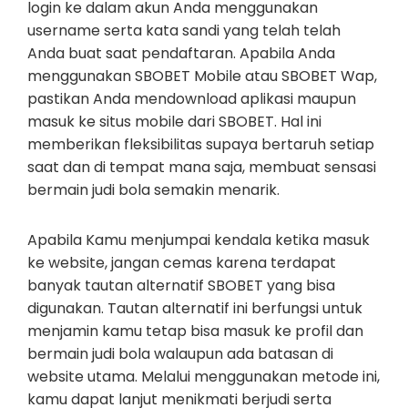
login ke dalam akun Anda menggunakan
username serta kata sandi yang telah telah
Anda buat saat pendaftaran. Apabila Anda
menggunakan SBOBET Mobile atau SBOBET Wap,
pastikan Anda mendownload aplikasi maupun
masuk ke situs mobile dari SBOBET. Hal ini
memberikan fleksibilitas supaya bertaruh setiap
saat dan di tempat mana saja, membuat sensasi
bermain judi bola semakin menarik.
Apabila Kamu menjumpai kendala ketika masuk
ke website, jangan cemas karena terdapat
banyak tautan alternatif SBOBET yang bisa
digunakan. Tautan alternatif ini berfungsi untuk
menjamin kamu tetap bisa masuk ke profil dan
bermain judi bola walaupun ada batasan di
website utama. Melalui menggunakan metode ini,
kamu dapat lanjut menikmati berjudi serta