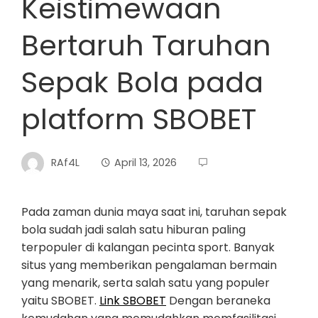
Keistimewaan
Bertaruh Taruhan
Sepak Bola pada
platform SBOBET
RAf4L
April 13, 2026
Pada zaman dunia maya saat ini, taruhan sepak
bola sudah jadi salah satu hiburan paling
terpopuler di kalangan pecinta sport. Banyak
situs yang memberikan pengalaman bermain
yang menarik, serta salah satu yang populer
yaitu SBOBET.
Link SBOBET
Dengan beraneka