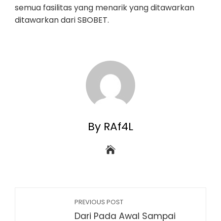
semua fasilitas yang menarik yang ditawarkan
ditawarkan dari SBOBET.
By RAf4L
PREVIOUS POST
Dari Pada Awal Sampai