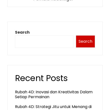
Search
Search
Recent Posts
Rubah 4D: Inovasi dan Kreativitas Dalam
Setiap Permainan
Rubah 4D: Strategi Jitu untuk Menang di