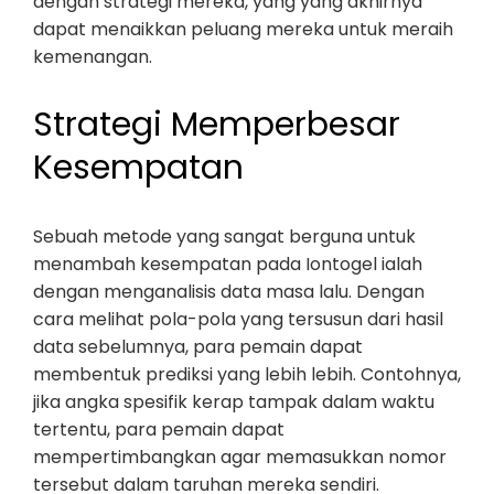
dengan strategi mereka, yang yang akhirnya
dapat menaikkan peluang mereka untuk meraih
kemenangan.
Strategi Memperbesar
Kesempatan
Sebuah metode yang sangat berguna untuk
menambah kesempatan pada Iontogel ialah
dengan menganalisis data masa lalu. Dengan
cara melihat pola-pola yang tersusun dari hasil
data sebelumnya, para pemain dapat
membentuk prediksi yang lebih lebih. Contohnya,
jika angka spesifik kerap tampak dalam waktu
tertentu, para pemain dapat
mempertimbangkan agar memasukkan nomor
tersebut dalam taruhan mereka sendiri.