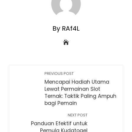
By RAf4L
PREVIOUS POST
Mencapai Hadiah Utama
Lewat Permainan Slot
Ternak: Taktik Paling Ampuh
bagi Pemain
NEXT POST
Panduan Efektif untuk
Pemula Kudatogel