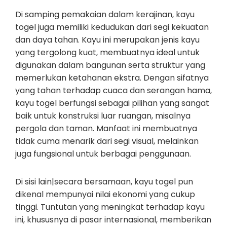
Di samping pemakaian dalam kerajinan, kayu
togel juga memiliki kedudukan dari segi kekuatan
dan daya tahan. Kayu ini merupakan jenis kayu
yang tergolong kuat, membuatnya ideal untuk
digunakan dalam bangunan serta struktur yang
memerlukan ketahanan ekstra. Dengan sifatnya
yang tahan terhadap cuaca dan serangan hama,
kayu togel berfungsi sebagai pilihan yang sangat
baik untuk konstruksi luar ruangan, misalnya
pergola dan taman. Manfaat ini membuatnya
tidak cuma menarik dari segi visual, melainkan
juga fungsional untuk berbagai penggunaan.
Di sisi lain|secara bersamaan, kayu togel pun
dikenal mempunyai nilai ekonomi yang cukup
tinggi. Tuntutan yang meningkat terhadap kayu
ini, khususnya di pasar internasional, memberikan