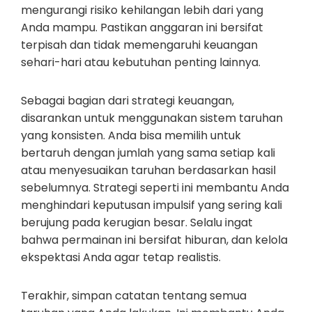
mengurangi risiko kehilangan lebih dari yang
Anda mampu. Pastikan anggaran ini bersifat
terpisah dan tidak memengaruhi keuangan
sehari-hari atau kebutuhan penting lainnya.
Sebagai bagian dari strategi keuangan,
disarankan untuk menggunakan sistem taruhan
yang konsisten. Anda bisa memilih untuk
bertaruh dengan jumlah yang sama setiap kali
atau menyesuaikan taruhan berdasarkan hasil
sebelumnya. Strategi seperti ini membantu Anda
menghindari keputusan impulsif yang sering kali
berujung pada kerugian besar. Selalu ingat
bahwa permainan ini bersifat hiburan, dan kelola
ekspektasi Anda agar tetap realistis.
Terakhir, simpan catatan tentang semua