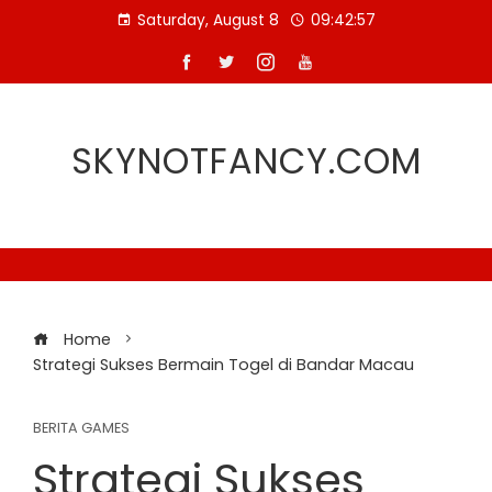
Skip
Saturday, August 8
09:42:58
to
content
SKYNOTFANCY.COM
Home
Strategi Sukses Bermain Togel di Bandar Macau
BERITA GAMES
Strategi Sukses