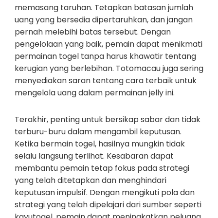
memasang taruhan. Tetapkan batasan jumlah
uang yang bersedia dipertaruhkan, dan jangan
pernah melebihi batas tersebut. Dengan
pengelolaan yang baik, pemain dapat menikmati
permainan togel tanpa harus khawatir tentang
kerugian yang berlebihan. Totomacau juga sering
menyediakan saran tentang cara terbaik untuk
mengelola uang dalam permainan jelly ini.
Terakhir, penting untuk bersikap sabar dan tidak
terburu-buru dalam mengambil keputusan.
Ketika bermain togel, hasilnya mungkin tidak
selalu langsung terlihat. Kesabaran dapat
membantu pemain tetap fokus pada strategi
yang telah ditetapkan dan menghindari
keputusan impulsif. Dengan mengikuti pola dan
strategi yang telah dipelajari dari sumber seperti
kayutogel, pemain dapat meningkatkan peluang