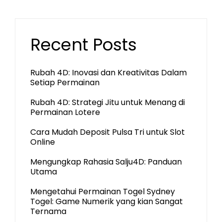
Recent Posts
Rubah 4D: Inovasi dan Kreativitas Dalam
Setiap Permainan
Rubah 4D: Strategi Jitu untuk Menang di
Permainan Lotere
Cara Mudah Deposit Pulsa Tri untuk Slot
Online
Mengungkap Rahasia Salju4D: Panduan
Utama
Mengetahui Permainan Togel Sydney
Togel: Game Numerik yang kian Sangat
Ternama