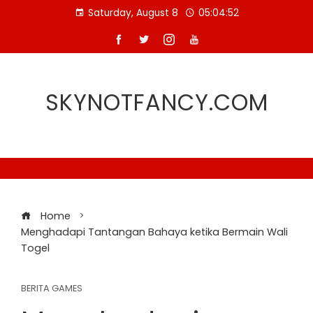
Skip
Saturday, August 8
05:04:52
to
content
SKYNOTFANCY.COM
Home
Menghadapi Tantangan Bahaya ketika Bermain Wali
Togel
BERITA GAMES