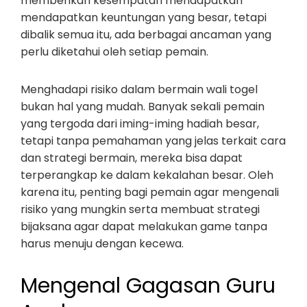
memberikan kesempatan mendapatkan
mendapatkan keuntungan yang besar, tetapi
dibalik semua itu, ada berbagai ancaman yang
perlu diketahui oleh setiap pemain.
Menghadapi risiko dalam bermain wali togel
bukan hal yang mudah. Banyak sekali pemain
yang tergoda dari iming-iming hadiah besar,
tetapi tanpa pemahaman yang jelas terkait cara
dan strategi bermain, mereka bisa dapat
terperangkap ke dalam kekalahan besar. Oleh
karena itu, penting bagi pemain agar mengenali
risiko yang mungkin serta membuat strategi
bijaksana agar dapat melakukan game tanpa
harus menuju dengan kecewa.
Mengenal Gagasan Guru