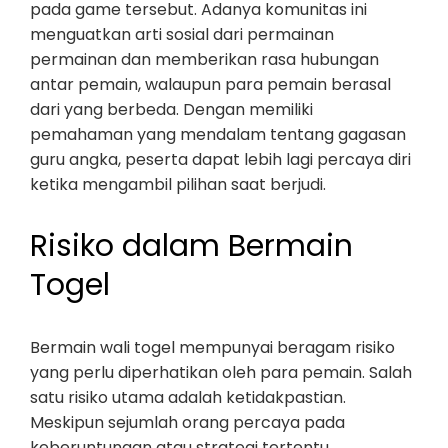
pada game tersebut. Adanya komunitas ini
menguatkan arti sosial dari permainan
permainan dan memberikan rasa hubungan
antar pemain, walaupun para pemain berasal
dari yang berbeda. Dengan memiliki
pemahaman yang mendalam tentang gagasan
guru angka, peserta dapat lebih lagi percaya diri
ketika mengambil pilihan saat berjudi.
Risiko dalam Bermain
Togel
Bermain wali togel mempunyai beragam risiko
yang perlu diperhatikan oleh para pemain. Salah
satu risiko utama adalah ketidakpastian.
Meskipun sejumlah orang percaya pada
keberuntungan atau strategi tertentu,