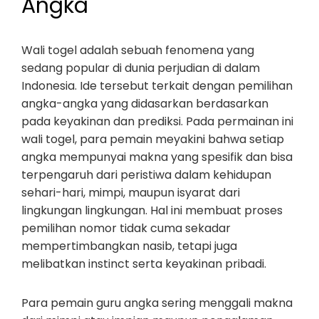
Angka
Wali togel adalah sebuah fenomena yang
sedang popular di dunia perjudian di dalam
Indonesia. Ide tersebut terkait dengan pemilihan
angka-angka yang didasarkan berdasarkan
pada keyakinan dan prediksi. Pada permainan ini
wali togel, para pemain meyakini bahwa setiap
angka mempunyai makna yang spesifik dan bisa
terpengaruh dari peristiwa dalam kehidupan
sehari-hari, mimpi, maupun isyarat dari
lingkungan lingkungan. Hal ini membuat proses
pemilihan nomor tidak cuma sekadar
mempertimbangkan nasib, tetapi juga
melibatkan instinct serta keyakinan pribadi.
Para pemain guru angka sering menggali makna