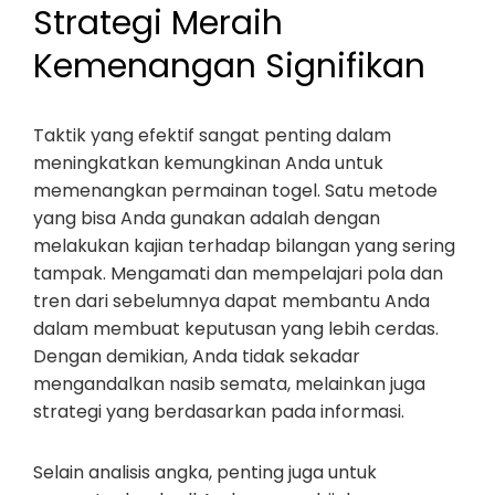
Strategi Meraih
Kemenangan Signifikan
Taktik yang efektif sangat penting dalam
meningkatkan kemungkinan Anda untuk
memenangkan permainan togel. Satu metode
yang bisa Anda gunakan adalah dengan
melakukan kajian terhadap bilangan yang sering
tampak. Mengamati dan mempelajari pola dan
tren dari sebelumnya dapat membantu Anda
dalam membuat keputusan yang lebih cerdas.
Dengan demikian, Anda tidak sekadar
mengandalkan nasib semata, melainkan juga
strategi yang berdasarkan pada informasi.
Selain analisis angka, penting juga untuk