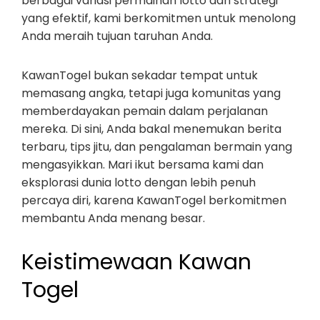
berbagai variasi permainan lotto dan strategi
yang efektif, kami berkomitmen untuk menolong
Anda meraih tujuan taruhan Anda.
KawanTogel bukan sekadar tempat untuk
memasang angka, tetapi juga komunitas yang
memberdayakan pemain dalam perjalanan
mereka. Di sini, Anda bakal menemukan berita
terbaru, tips jitu, dan pengalaman bermain yang
mengasyikkan. Mari ikut bersama kami dan
eksplorasi dunia lotto dengan lebih penuh
percaya diri, karena KawanTogel berkomitmen
membantu Anda menang besar.
Keistimewaan Kawan
Togel