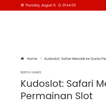
Skip
Thursday, August 6
01:44:03
to
content
Home
Kudoslot: Safari Menarik ke Dunia P
BERITA GAMES
Kudoslot: Safari M
Permainan Slot