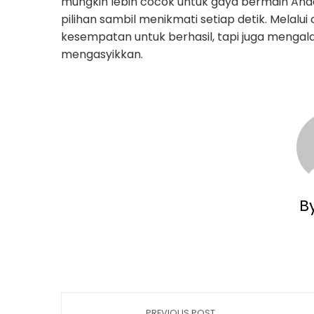
mungkin lebih cocok untuk gaya bermain An
pilihan sambil menikmati setiap detik. Melalu
kesempatan untuk berhasil, tapi juga mengala
mengasyikkan.
B
PREVIOUS POST