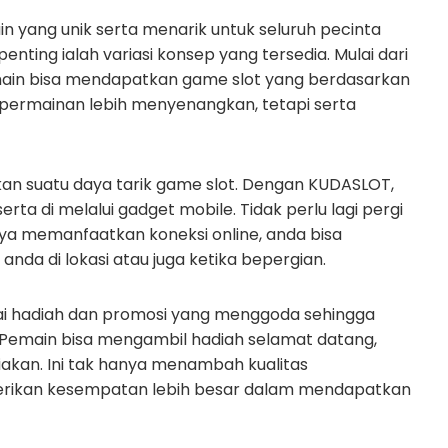
 yang unik serta menarik untuk seluruh pecinta
nting ialah variasi konsep yang tersedia. Mulai dari
emain bisa mendapatkan game slot yang berdasarkan
 permainan lebih menyenangkan, tetapi serta
akan suatu daya tarik game slot. Dengan KUDASLOT,
ta di melalui gadget mobile. Tidak perlu lagi pergi
ya memanfaatkan koneksi online, anda bisa
anda di lokasi atau juga ketika bepergian.
i hadiah dan promosi yang menggoda sehingga
emain bisa mengambil hadiah selamat datang,
diakan. Ini tak hanya menambah kualitas
erikan kesempatan lebih besar dalam mendapatkan