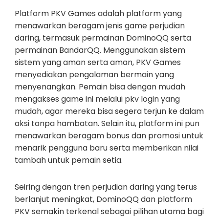
Platform PKV Games adalah platform yang
menawarkan beragam jenis game perjudian
daring, termasuk permainan DominoQQ serta
permainan BandarQQ. Menggunakan sistem
sistem yang aman serta aman, PKV Games
menyediakan pengalaman bermain yang
menyenangkan. Pemain bisa dengan mudah
mengakses game ini melalui pkv login yang
mudah, agar mereka bisa segera terjun ke dalam
aksi tanpa hambatan. Selain itu, platform ini pun
menawarkan beragam bonus dan promosi untuk
menarik pengguna baru serta memberikan nilai
tambah untuk pemain setia.
Seiring dengan tren perjudian daring yang terus
berlanjut meningkat, DominoQQ dan platform
PKV semakin terkenal sebagai pilihan utama bagi