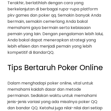
Terakhir, berlatihlah dengan cara yang
berkelanjutan di berbagai rupa-rupa platform
pkv games dan poker qq. Semakin banyak Anda
bermain, semakin cemerlang Anda bakal
memahami gaya bermain serta kebiasaan
pemain yang lain. Dengan pengalaman lebih lalui,
Anda bakal dapat menerapkan strategi yang
lebih efisien dan menjadi pemain yang lebih
kompetitif di BandarQQ.
Tips Bertaruh Poker Online
Dalam menghadapi poker online, vital untuk
memahami kaidah dasar dan metode
permainan. Sediakan waktu untuk memahami
jenis-jenis variasi yang ada misalnya poker QQ
dan bandar QQ. Ketahui juga nilai-nilai dari setiap