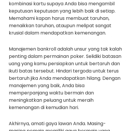
kombinasi kartu supaya Anda bisa mengambil
keputusan keputusan yang lebih baik di setiap.
Memahami kapan harus membuat taruhan,
menaikkan taruhan, ataupun melipat sangat
krusial dalam mendapatkan kemenangan.
Manajemen bankroll adalah unsur yang tak kalah
penting dalam permainan poker. Selidiki batasan
uang yang kamu persiapkan untuk bertaruh dan
ikuti batas tersebut. Hindari tergoda untuk terus
bertaruh jika Anda mendapatkan hilang. Dengan
manajemen yang baik, Anda bisa
memperpanjang waktu bermain dan
meningkatkan peluang untuk meraih
kemenangan di kemudian hari.
Akhirnya, amati gaya lawan Anda. Masing-
masing pemain memiliki gaya bermain yang