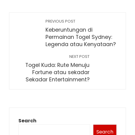
PREVIOUS POST
Keberuntungan di
Permainan Togel Sydney:
Legenda atau Kenyataan?
NEXT POST
Togel Kuda: Rute Menuju
Fortune atau sekadar
Sekadar Entertainment?
Search
Search