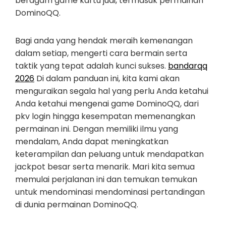
beragam game kartu judi, termasuk permainan
DominoQQ.
Bagi anda yang hendak meraih kemenangan
dalam setiap, mengerti cara bermain serta
taktik yang tepat adalah kunci sukses.
bandarqq
2026
Di dalam panduan ini, kita kami akan
menguraikan segala hal yang perlu Anda ketahui
Anda ketahui mengenai game DominoQQ, dari
pkv login hingga kesempatan memenangkan
permainan ini. Dengan memiliki ilmu yang
mendalam, Anda dapat meningkatkan
keterampilan dan peluang untuk mendapatkan
jackpot besar serta menarik. Mari kita semua
memulai perjalanan ini dan temukan temukan
untuk mendominasi mendominasi pertandingan
di dunia permainan DominoQQ.